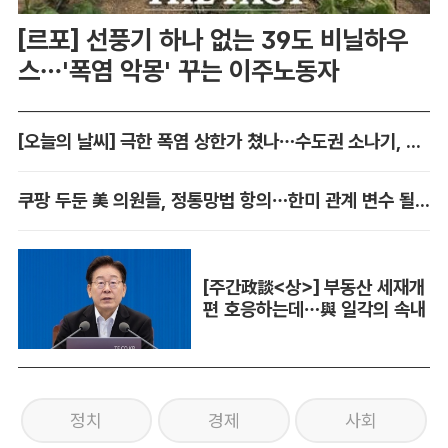
[르포] 선풍기 하나 없는 39도 비닐하우
스…'폭염 악몽' 꾸는 이주노동자
[오늘의 날씨] 극한 폭염 상한가 쳤나…수도권 소나기, 동해안에 폭우
쿠팡 두둔 美 의원들, 정통망법 항의…한미 관계 변수 될까
[주간政談<상>] 부동산 세재개
편 호응하는데…與 일각의 속내
정치
경제
사회