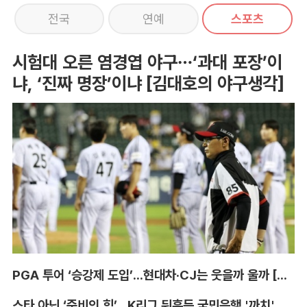
전국
연예
스포츠
시험대 오른 염경엽 야구…‘과대 포장’이
냐, ‘진짜 명장’이냐 [김대호의 야구생각]
PGA 투어 ‘승강제 도입’...현대차·CJ는 웃을까 울까 [박호윤의 IN&OUT]
스타 아닌 ‘준비의 힘’...K리그 뒤흔든 국민은행 '까치' 사단 [이영규의 비욘더매치]