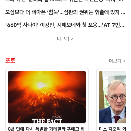
오심보다 더 뼈아픈 ‘침묵’...심판의 권위는 휘슬에 있지 않다 [박순규의 창]
'660억 사나이' 이강인, 시메오네와 첫 포옹...'AT 7번' 데뷔 초읽기
더보기 >
포토
더보기 >
8년 만에 다시 폭발한 과테말라 푸에고 화
미소 지으며 외교