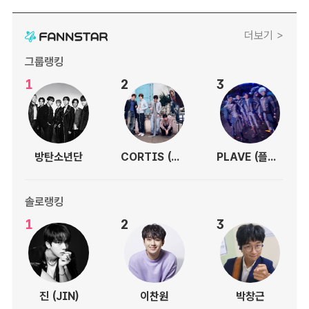
더보기 >
그룹랭킹
1
2
3
방탄소년단
CORTIS (코르티스)
PLAVE (플레이브)
솔로랭킹
1
2
3
진 (JIN)
이찬원
박창근