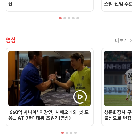
산
스틸 신임 주한 
영상
더보기 >
'660억 사나이' 이강인, 시메오네와 첫 포
청문회장서 무너진
옹...'AT 7번' 데뷔 초읽기(영상)
불신으로 번졌다 