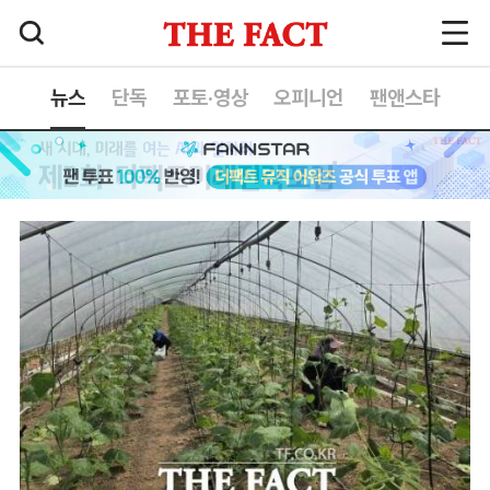
뉴스
단독
포토·영상
오피니언
팬앤스타