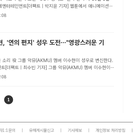
롯데엔터테인먼트[더팩트｜박지윤 기자] 웹툰에서 애니메이션이
'가 10월 스크린에 걸린다.배급사 롯데엔터테인먼트는 5일
:08
편지'(감독 김용환)가 10월 1일 개봉한다"고 밝혔..
, '연의 편지' 성우 도전…"영광스러운 기
 멤버 이수현이 성우로 변신한다.
트[더팩트ㅣ최수빈 기자] 그룹 악뮤(AKMU) 멤버 이수현이
로 목소리 연기에 도전한다.배급사 롯데엔터테인먼트는 22일
:08
 애니메이션 '연의 편지'(감독 김용환) 성우에 캐..
1
자1:1문의
|
유해게시물신고
|
기사제보
|
개인정보 처리방침
|