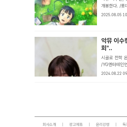
개봉한다. /
된 '연의 편지
2025.08.05 10
"영화 '연의 
악뮤 이수현
회"..
시골로 전학 온 소리 役 그룹 악뮤(AKMU)
/YG엔터테인먼
'연의 편지'
2024.08.22 09
"악뮤 이수현이
회사소개
|
광고제휴
|
윤리강령
|
독