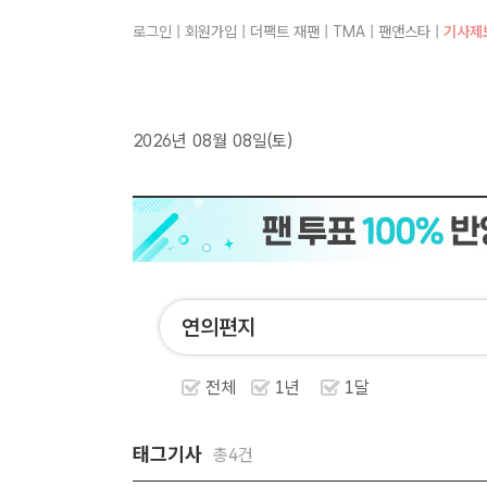
로그인
|
회원가입
|
더팩트 재팬
|
TMA
|
팬앤스타
|
기사제
2026년 08월 08일(토)
전체
1년
1달
태그기사
총4건