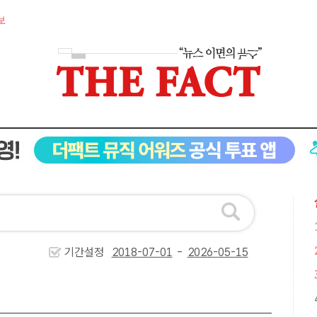
보
기간설정
-