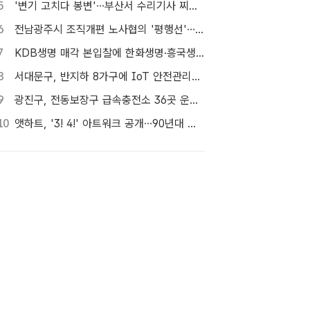
5
'변기 고치다 봉변'…부산서 수리기사 찌른 30대 여성 체포
6
전남광주시 조직개편 노사협의 '평행선'…핵심부서 배치 결론 못 내
7
KDB생명 매각 본입찰에 한화생명·흥국생명·한투금융 등 3개사 참여
8
서대문구, 반지하 8가구에 IoT 안전관리서비스 추가 설치
9
광진구, 전동보장구 급속충전소 36곳 운영…수리비도 지원
10
앳하트, '3! 4!' 아트워크 공개…90년대 만화 캐릭터 변신