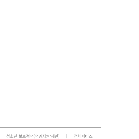
청소년 보호정책
(책임자:박재관)
|
전체서비스