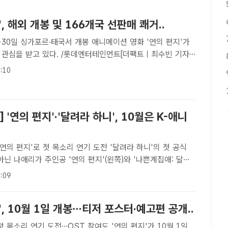
', 해외 개봉 및 166개국 선판매 쾌거..
가포르·태국서 개봉 애니메이션 영화 '연의 편지'가
 관심을 받고 있다. /롯데엔터테인먼트[더팩트ㅣ최수빈 기자]
화 '연의 편지'가 해외 관객들과 만난다.배급사 롯데엔터테인
:10
"애니메이션 영화 '연의 편지'(감독 김용환)가 일본 ..
] '연의 편지'·'달려라 하니', 10월은 K-애니
'연의 편지'로 첫 목소리 연기 도전 '달려라 하니'의 첫 공식
인공 '연의 편지'(왼쪽)와 '나쁜계집애: 달려
0월 극장가에 걸린다. /롯데엔터테인먼트, NEW[더팩트｜박지
:09
의 애니메이션이 국내 관객들로부터 많은 관심과 사..
', 10월 1일 개봉…티저 포스터·예고편 공개..
리 연기 도전…OST 참여도 '연의 편지'가 10월 1일