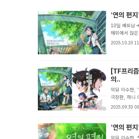
'연의 편지
10일 베트남→30일 싱
해외에서 많은
애니메이션 영
2025.10.20 11
먼트는 20일 
[TF프리즘
의..
악뮤 이수현, 
극장판, 하니 아닌 나애리가 주
라 하니'가 1
2025.09.30 00
윤 기자] 각국
'연의 편지
악뮤 이수현, 첫 목소