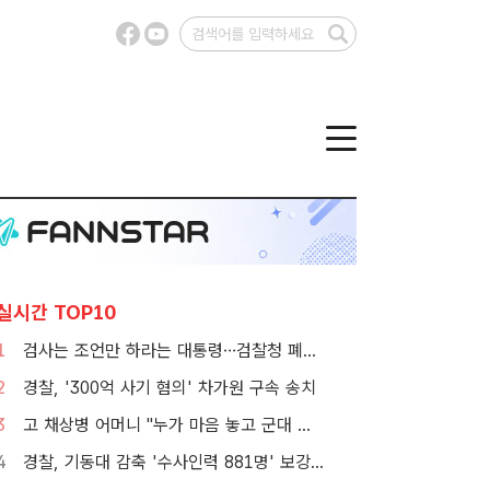
실시간 TOP10
1
검사는 조언만 하라는 대통령…검찰청 폐지 앞둔 합수본 '딜레마'
2
경찰, '300억 사기 혐의' 차가원 구속 송치
3
고 채상병 어머니 "누가 마음 놓고 군대 보내겠나"…임성근 징역 3년에 분통
4
경찰, 기동대 감축 '수사인력 881명' 보강…9월 초까지 상피제 시행