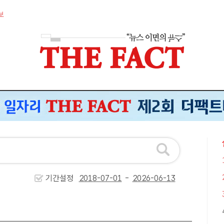
보
기간설정
-