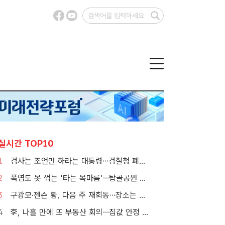
실시간 TOP10
1
검사는 조언만 하라는 대통령…검찰청 폐지 앞둔 합수본 '딜레마'
2
폭염도 못 꺾는 '타는 목마름'…탑골공원 아리수 냉장고 가보니
3
구광모·젠슨 황, 다음 주 재회동…장소는 실리콘밸리
4
李, 나흘 만에 또 부동산 회의…집값 안정 승부처 '공급' 점검