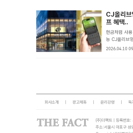
CJ올리브영
프 혜택..
현금처럼 사용 
능 CJ올리브영은 5월 중 자사 회원인 '올리브 멤버스' 대상으로 자체 포인
트인 '올리브 
2026.04.10 09
리브영은 5월 
회사소개
|
광고제휴
|
윤리강령
|
독
(주)더팩트 | 등록번호: 
주소:서울시 마포구 성