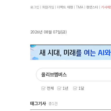
로그인
|
회원가입
|
더팩트 재팬
|
TMA
|
팬앤스타
|
기사제
2026년 08월 07일(금)
전체
1년
1달
태그기사
총1건