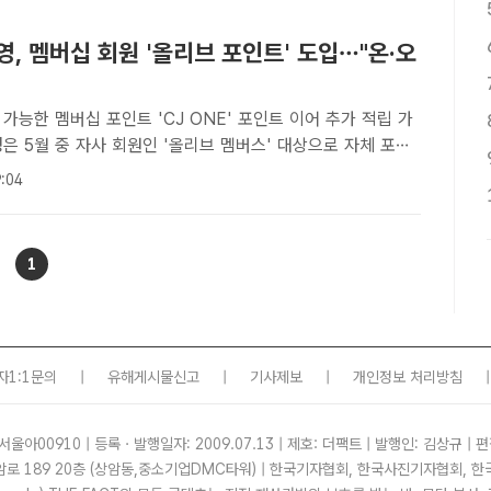
, 멤버십 회원 '올리브 포인트' 도입…"온·오
가능한 멤버십 포인트 'CJ ONE' 포인트 이어 추가 적립 가
포인트'를 도입한다. /CJ올리브영[더팩트 | 손원태 기자] CJ올
:04
중 자사 회원인 '올리브 멤버스' 대상으로 자체 포..
1
자1:1문의
|
유해게시물신고
|
기사제보
|
개인정보 처리방침
|
서울아00910 | 등록ㆍ발행일자: 2009.07.13 | 제호: 더팩트 | 발행인: 김상규 | 편
암로 189 20층 (상암동,중소기업DMC타워) | 한국기자협회, 한국사진기자협회,