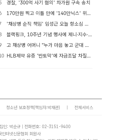
5
경찰, '300억 사기 혐의' 차가원 구속 송치
6
170만원 찍고 이틀 만에 '140만닉스' 위태…SK하이닉스 4%대 급락
7
'채상병 순직 책임' 임성근 오늘 항소심 선고…1심 징역 3년
8
블랙핑크, 10주년 기념 행사에 제니·지수·로제·리사 4인 완전체 참석
9
고 채상병 어머니 "누가 마음 놓고 군대 보내겠나"…임성근 징역 3년에 분통
10
HLB제약 유증 '반토막'에 자금조달 차질…R&D 줄이고 채무상환금 제외
청소년 보호정책
(책임자:박재관)
|
전체서비스
집인: 박순규 | 전화번호: 02-3151-9400
 한국인터넷신문협회 회원사