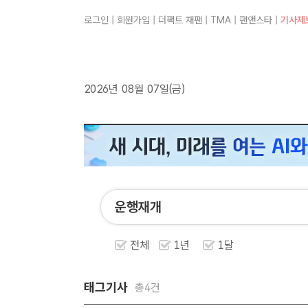
로그인
|
회원가입
|
더팩트 재팬
|
TMA
|
팬앤스타
|
기사제
2026년 08월 07일(금)
전체
1년
1달
태그기사
총4건