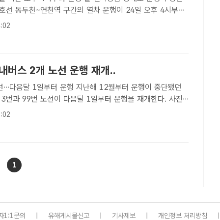
1호선 동두천~연천역 구간의 열차 운행이 24일 오후 4시부터
팩트 DB[더팩트 | 김태환 기자] 전기공급 장애로 운행이 중단
:02
호선 동두천~연천역 구간의 열차 운행이 24일 오후 4시부..
내버스 2개 노선 운행 재개..
1일부터 운행 지난해 12월부터 운행이 중단됐던
3번과 99번 노선이 다음달 1일부터 운행을 재개한다. 사진/
[더팩트ㅣ속초= 김재경기자] 코로나19 여파로 지난해 12월
:02
속초 시내버스 2개 노선의 운행이 재개된다.속초시는 시..
1
자1:1문의
|
유해게시물신고
|
기사제보
|
개인정보 처리방침
|