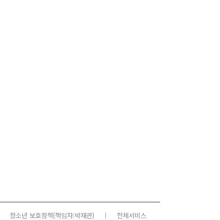
청소년 보호정책
(책임자:박재관)
|
전체서비스