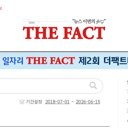
보
기간설정
-