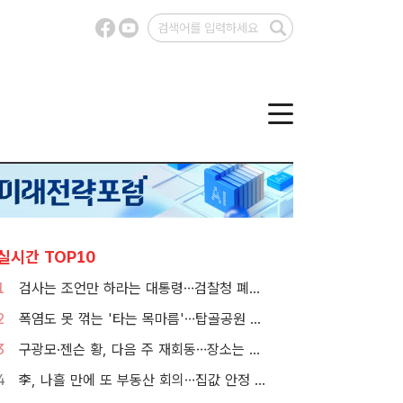
실시간 TOP10
1
검사는 조언만 하라는 대통령…검찰청 폐지 앞둔 합수본 '딜레마'
2
폭염도 못 꺾는 '타는 목마름'…탑골공원 아리수 냉장고 가보니
3
구광모·젠슨 황, 다음 주 재회동…장소는 실리콘밸리
4
李, 나흘 만에 또 부동산 회의…집값 안정 승부처 '공급' 점검