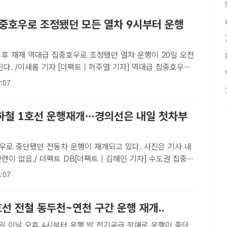
집중호우로 조정됐던 모든 열차 9시부터 운행
됐던 열차 운행이 20일 오전
된다. /이새롬 기자 [더팩트ㅣ허주열 기자] 역대급 집중호우로
운행이 오늘(20일) 오전 9시부터 재개된다. 한국철도공사(코
:07
 이 시간부터 이번 집중호우로 운행을 멈춘 경부선(일반..
하철 1호선 운행재개…경의선은 내일 첫차부
우로 중단됐던 전동차 운행이 재개되고 있다. 사진은 기사 내
련이 없음./ 더팩트 DB[더팩트 | 김해인 기자] 수도권 집중호
 전동차 운행이 순차적으로 재개됐다.한국철도공사는 18일
:07
0분부터 경의선 문산~임진강역을 제외한 모든 노선 구간의 열차
선 전철 동두천~연천 구간 운행 재개..
오후 4시부터 운행 발 전기공급 장애로 운행이 중단