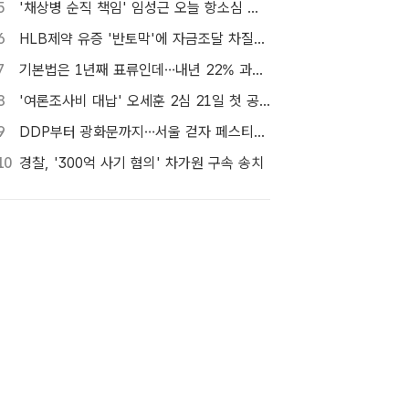
5
'채상병 순직 책임' 임성근 오늘 항소심 선고…1심 징역 3년
6
HLB제약 유증 '반토막'에 자금조달 차질…R&D 줄이고 채무상환금 제외
7
기본법은 1년째 표류인데…내년 22% 과세 강행, 가상자산 투자자 반발 확산
8
'여론조사비 대납' 오세훈 2심 21일 첫 공판…1심 당선무효형
9
DDP부터 광화문까지…서울 걷자 페스티벌 참가자 5000명 모집
10
경찰, '300억 사기 혐의' 차가원 구속 송치