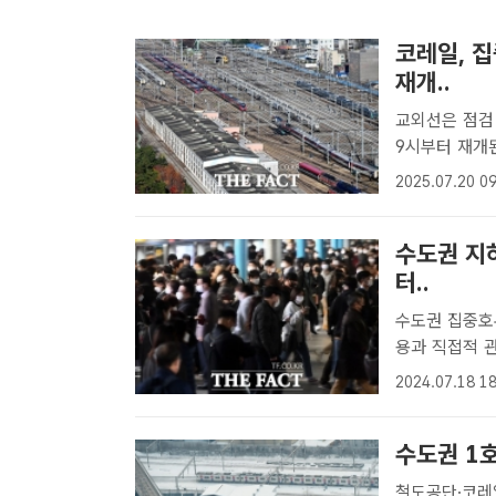
코레일, 
재개..
교외선은 점검 후 재재 역대급 집중호우로 조정
9시부터 재개
조정됐던 열차 
2025.07.20 09
레일)에 따르면
수도권 지
터..
수도권 집중호
용과 직접적 관
우로 중단됐던
2024.07.18 18
오후 5시 4
가 정상..
수도권 1호
철도공단·코레일 이날 