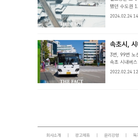
됐던 수도권 
재개된다. /더
2024.02.24 14
됐던 수도권 1
속초시, 시
3번, 99번 노선…다음달 
속초 시내버스 
속초시청 제공
2022.02.24 12
부터 중단됐던 
회사소개
|
광고제휴
|
윤리강령
|
독