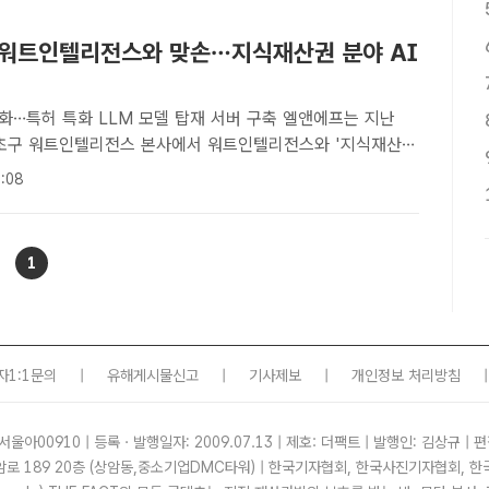
 워트인텔리전스와 맞손…지식재산권 분야 AI
허 특화 LLM 모델 탑재 서버 구축 엘앤에프는 지난
서초구 워트인텔리전스 본사에서 워트인텔리전스와 '지식재산권
혁신적 인공지능(AI) 도입을 위한 업무협약(MOU)'을 체결했다.
:08
워트인텔리전스 윤정호 대표이사와 엘앤에프 전상훈 소재개발
1
자1:1문의
|
유해게시물신고
|
기사제보
|
개인정보 처리방침
|
서울아00910 | 등록ㆍ발행일자: 2009.07.13 | 제호: 더팩트 | 발행인: 김상규 | 편
암로 189 20층 (상암동,중소기업DMC타워) | 한국기자협회, 한국사진기자협회,