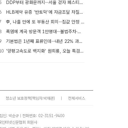
5
DDP부터 광화문까지…서울 걷자 페스티벌 참가자 5000명 모집
6
HLB제약 유증 '반토막'에 자금조달 차질…R&D 줄이고 채무상환금 제외
7
李, 나흘 만에 또 부동산 회의…집값 안정 승부처 '공급' 점검
8
폭염에 계곡 방문객 1만명대…불법주차·쓰레기는 골치
9
기본법은 1년째 표류인데…내년 22% 과세 강행, 가상자산 투자자 반발 확산
10
'양평고속도로 백지화' 원희룡, 오늘 특검 2차 피의자 조사
청소년 보호정책
(책임자:박재관)
|
전체서비스
집인: 박순규 | 전화번호: 02-3151-9400
 한국인터넷신문협회 회원사