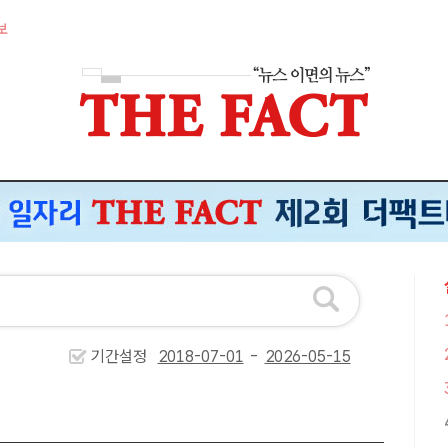
보
기간설정
-