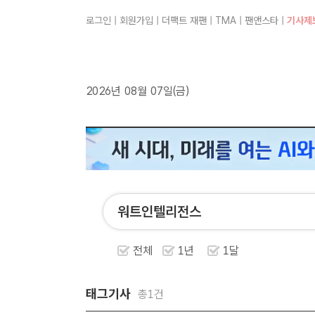
로그인
|
회원가입
|
더팩트 재팬
|
TMA
|
팬앤스타
|
기사제
2026년 08월 07일(금)
전체
1년
1달
태그기사
총1건