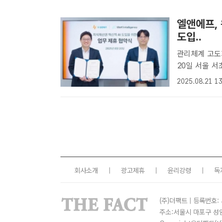
엘앤에프,
도입..
관리체계 고도화…특
20일 서울 
(IP) 분야 
2025.08.21 13
(왼쪽부터) 
연..
회사소개
|
광고제휴
|
윤리강령
|
독
(주)더팩트 | 등록번호: 
주소:서울시 마포구 성