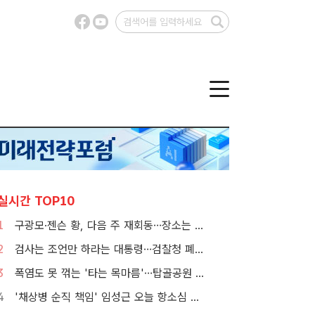
실시간 TOP10
1
구광모·젠슨 황, 다음 주 재회동…장소는 실리콘밸리
2
검사는 조언만 하라는 대통령…검찰청 폐지 앞둔 합수본 '딜레마'
3
폭염도 못 꺾는 '타는 목마름'…탑골공원 아리수 냉장고 가보니
4
'채상병 순직 책임' 임성근 오늘 항소심 선고…1심 징역 3년