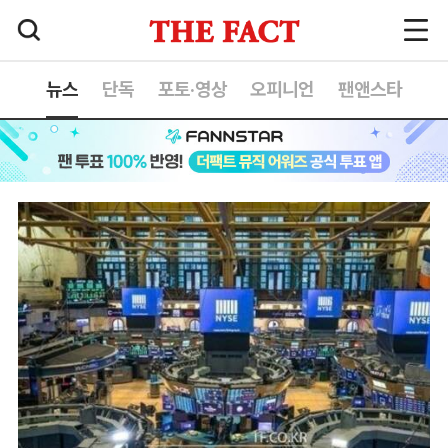
뉴스
단독
포토·영상
오피니언
팬앤스타