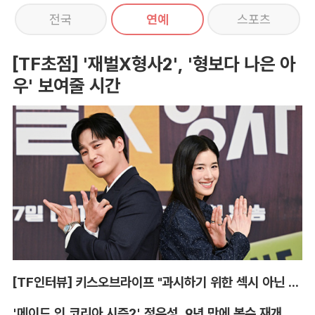
전국
연예
스포츠
[TF초점] '재벌X형사2', '형보다 나은 아
우' 보여줄 시간
[TF인터뷰] 키스오브라이프 "과시하기 위한 섹시 아닌 당당함"
'메이드 인 코리아 시즌2' 정우성, 9년 만에 복수 재개