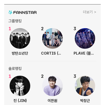
더보기 >
그룹랭킹
1
2
3
방탄소년단
CORTIS (코르티스)
PLAVE (플레이브)
솔로랭킹
1
2
3
진 (JIN)
이찬원
박창근