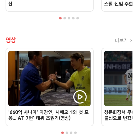
산
스틸 신임 주한 
영상
더보기 >
'660억 사나이' 이강인, 시메오네와 첫 포
청문회장서 무너진
옹...'AT 7번' 데뷔 초읽기(영상)
불신으로 번졌다 