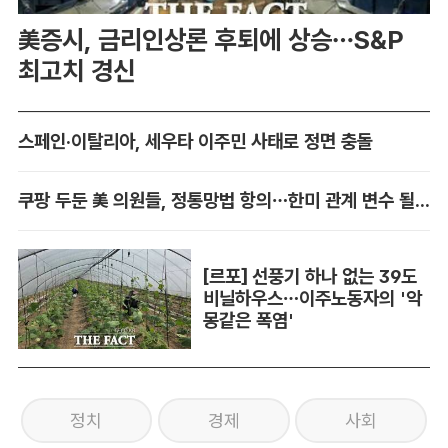
美증시, 금리인상론 후퇴에 상승…S&P
최고치 경신
스페인·이탈리아, 세우타 이주민 사태로 정면 충돌
쿠팡 두둔 美 의원들, 정통망법 항의…한미 관계 변수 될까
[르포] 선풍기 하나 없는 39도
비닐하우스…이주노동자의 '악
몽같은 폭염'
정치
경제
사회