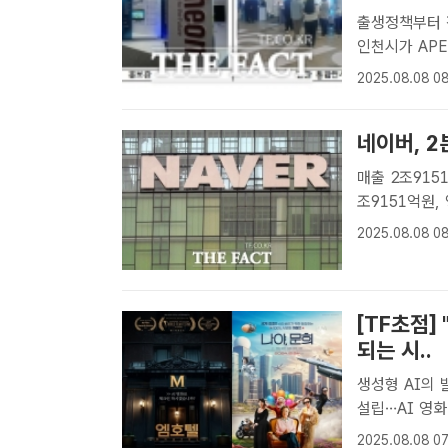
출생정책부터 
인천시가 AP
민관 통합전시
2025.08.08 08
인천시는 'AP
네이버, 2
매출 2조9151억…전년比 11
조9151억원,
기자] 네이버가
2025.08.08 08
억원을 기록했다
[TF초점]
되는 시..
생성형 AI의 
설립…AI 영화 시장 확대 전망 202
야, 문희'. '
2025.08.08 07