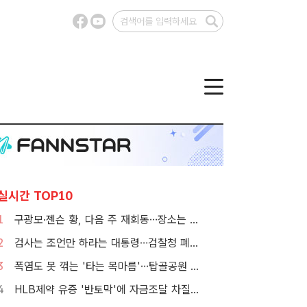
실시간 TOP10
1
구광모·젠슨 황, 다음 주 재회동…장소는 실리콘밸리
2
검사는 조언만 하라는 대통령…검찰청 폐지 앞둔 합수본 '딜레마'
3
폭염도 못 꺾는 '타는 목마름'…탑골공원 아리수 냉장고 가보니
4
HLB제약 유증 '반토막'에 자금조달 차질…R&D 줄이고 채무상환금 제외