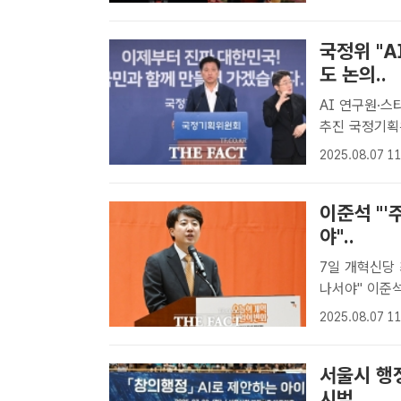
권을 계약해 제
국정위 "A
도 논의..
AI 연구원·스
추진 국정기획위원회가 7일 인공지능(AI) 연구기관과 스타트업을 현장방문
한다고 밝혔다
2025.08.07 11
기자] 국정기획
이준석 "'
야"..
7일 개혁신당
나서야" 이준석 개혁신당 당대표가 더불어민주당을 탈당한 이춘석 무소속
의원의 'AI 
2025.08.07 11
다"며 정부 차
트�..
서울시 행정
시범..