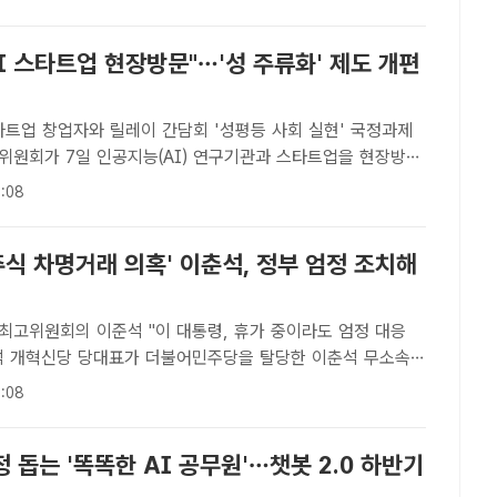
작한 세계 최초 AI 상업 영화다..
I 스타트업 현장방문"…'성 주류화' 제도 개편
타트업 창업자와 릴레이 간담회 '성평등 사회 실현' 국정과제
. 사진은 조승래 국정위 대변인./이새롬 기자[더팩트ㅣ김시형
:08
위원회가 7일 인공지능(AI) 연구기관과 스타트업을 현장방..
주식 차명거래 의혹' 이춘석, 정부 엄정 조치해
 최고위원회의 이준석 "이 대통령, 휴가 중이라도 엄정 대응
주식 차명거래 의혹'과 관련해 "단순 탈당으로는 충분하지 않
:08
원의 철저한 수사와 제도 개선을 촉구했다. /남용희 기자[더팩
 돕는 '똑똑한 AI 공무원'…챗봇 2.0 하반기