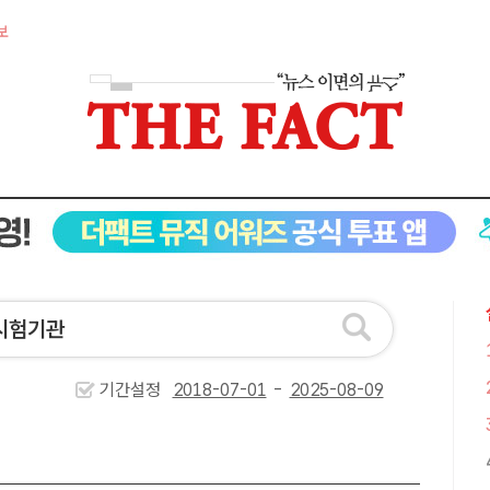
보
기간설정
-