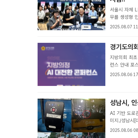
서울시 자체 LLM 내부망에
무를 생성형 인
사업에 들어간
2025.08.07 11
색부터 규정 확
경기도의회,
지방의회 최초 AI 혁
런스 안내 포
치분권 3.0과
2025.08.06 17
언하는 '202
성남시, 인
AI 기반 도로관리시스템 도입 AI 
미지./성남시
낙하물 등 위험
2025.08.06 08
응할 수 있는 