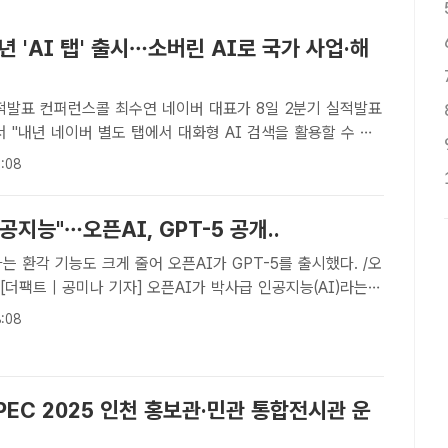
년 'AI 탭' 출시…소버린 AI로 국가 사업·해
최수연 네이버 대표가 8일 2분기 실적발표
"내년 네이버 별도 탭에서 대화형 AI 검색을 활용할 수 있
을 출시한다"고 밝혔다. /네이버[더팩트ㅣ조소현 기자] 네이버가
:08
도 탭에서 대화형 AI 검색을 할 수 있는 'AI ..
공지능"…오픈AI, GPT-5 공개..
도 크게 줄어 오픈AI가 GPT-5를 출시했다. /오
[더팩트 | 공미나 기자] 오픈AI가 박사급 인공지능(AI)라는이
모델 'GPT-5'를 내놓았다.7일(현지시간) 오픈AI는 GPT‑5를
:08
T 사용자를 대상으로 출시한다고 밝혔..
PEC 2025 인천 홍보관·민관 통합전시관 운