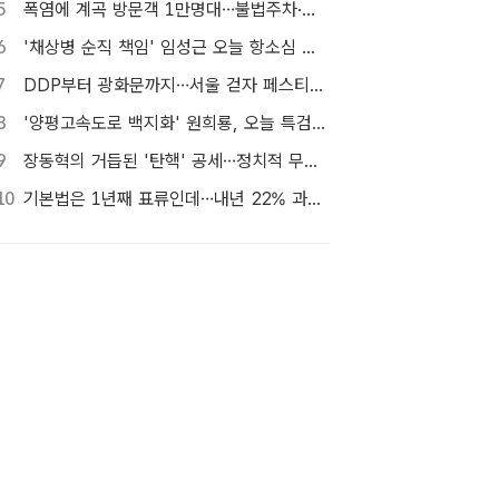
5
폭염에 계곡 방문객 1만명대…불법주차·쓰레기는 골치
6
'채상병 순직 책임' 임성근 오늘 항소심 선고…1심 징역 3년
7
DDP부터 광화문까지…서울 걷자 페스티벌 참가자 5000명 모집
8
'양평고속도로 백지화' 원희룡, 오늘 특검 2차 피의자 조사
9
장동혁의 거듭된 '탄핵' 공세…정치적 무게감은 뚝
10
기본법은 1년째 표류인데…내년 22% 과세 강행, 가상자산 투자자 반발 확산