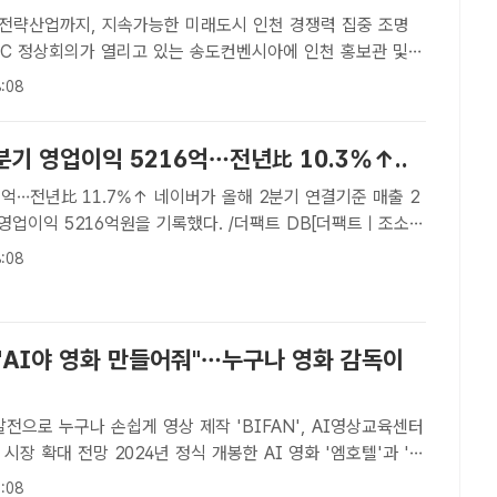
전략산업까지, 지속가능한 미래도시 인천 경쟁력 집중 조명
EC 정상회의가 열리고 있는 송도컨벤시아에 인천 홍보관 및
을 설치 운영하고 있다. /인천시[더팩트ㅣ인천=김재경 기자]
:08
EC 2025 제3차 고위관리회의(SOM3) 및 제반회의' 개..
분기 영업이익 5216억…전년比 10.3%↑..
.7%↑ 네이버가 올해 2분기 연결기준 매출 2
 영업이익 5216억원을 기록했다. /더팩트 DB[더팩트ㅣ조소현
 올해 2분기 연결기준 매출 2조9151억원, 영업이익 5216
:08
고 8일 밝혔다. 전년 동기 대비 매..
 "AI야 영화 만들어줘"…누구나 영화 감독이
발전으로 누구나 손쉽게 영상 제작 'BIFAN', AI영상교육센터
4년 정식 개봉한 AI 영화 '엠호텔'과 '나
엠호텔'은 국내 최초 AI 상업 영화이며 '나야, 문희'는 배우 초상
:08