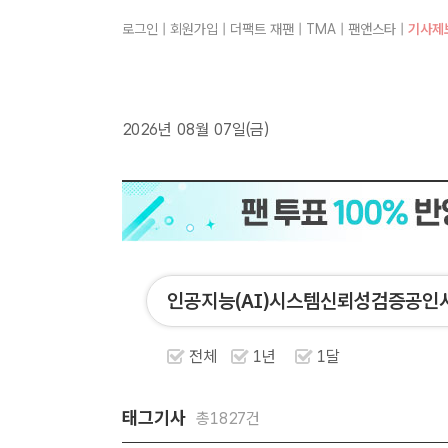
로그인
|
회원가입
|
더팩트 재팬
|
TMA
|
팬앤스타
|
기사제
2026년 08월 07일(금)
전체
1년
1달
태그기사
총1827건