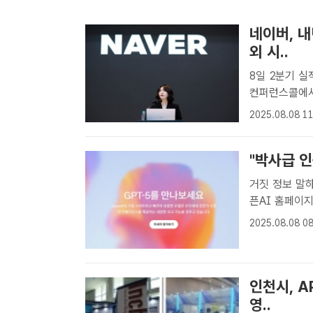
네이버, 내
외 시..
8일 2분기 실적발표 컨퍼런스콜 
컨퍼런스콜에서 
는 'AI 탭'
2025.08.08 11
내년 포털 내 별
"박사급 인
거짓 정보 말하는 환각 기능
픈AI 홈페이지
라는 최신 AI 
2025.08.08 08
전 세계 챗GP
인천시, A
영..