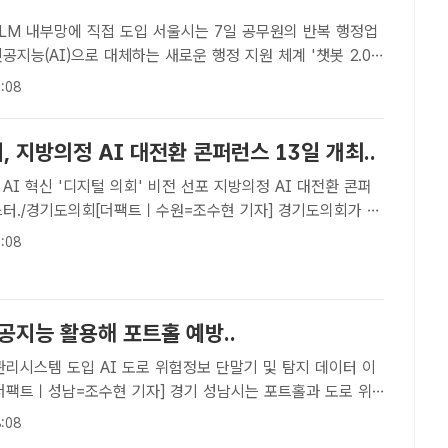
 직접 도입 서울시는 7일 공무원의 반복 행정업
공지능(AI)으로 대체하는 새로운 행정 지원 체계 '챗봇 2.0'
다고 밝혔다. /서울시[더팩트ㅣ설상미 기자] 공무원의 문서 검
:08
인, 보고서 작성까지 AI가 지원하는 행정지원 시스템..
 지방의정 AI 대전환 콘퍼런스 13일 개최..
신 '디지털 의회' 비전 선포 지방의정 AI 대전환 콘퍼
스터./경기도의회[더팩트ㅣ수원=조수현 기자] 경기도의회가 자
 AI 대전환 시대를 맞아 디지털 의회로의 본격적인 도약을 선
:08
5년 지방의정 AI 대전환 콘퍼런스'를 오는 13일 경기..
공지능 활용해 포트홀 예방..
도로 위험정보 단말기 및 탐지 데이터 이
[더팩트ㅣ성남=조수현 기자] 경기 성남시는 포트홀과 도로 위
 요소를 인공지능(AI) 기술로 실시간 탐지하고 신속하게 대
:08
AI 기반 도로관리시스템을 도입해 운영 중이라고 6일 밝혔..