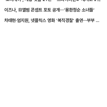
이즈나, 日앨범 콘셉트 포토 공개…'몽환청순 소녀들'
차태현·엄지원, 넷플릭스 영화 '복직경찰' 출연…부부 호흡
더보기 >
포토
더보기 >
미소 지으며 외교부 청사 들어서는 미셸
앞만 보고 달린