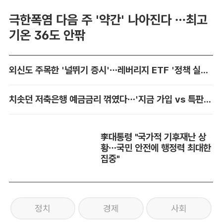
극한폭염 다음 주 '약간' 나아진다 …최고
기온 36도 안팎
외신도 주목한 '널뛰기 증시'…레버리지 ETF '정책 실패' 책임론 공방
치솟던 저축은행 예금금리 꺾였다…'지금 가입 vs 특판 대기' 셈법 복잡
李대통령 "국가적 기후재난 상
황…국민 안전에 행정력 최대한
집중"
정치
경제
사회