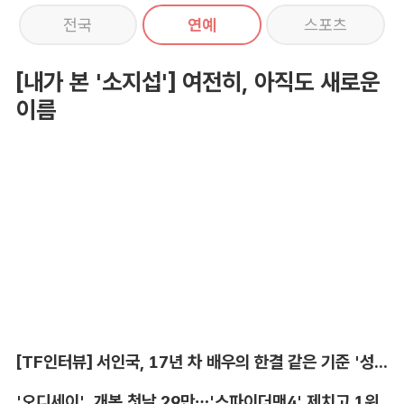
전국
연예
스포츠
[내가 본 '소지섭'] 여전히, 아직도 새로운
이름
[TF인터뷰] 서인국, 17년 차 배우의 한결 같은 기준 '성장'
'오디세이', 개봉 첫날 29만…'스파이더맨4' 제치고 1위