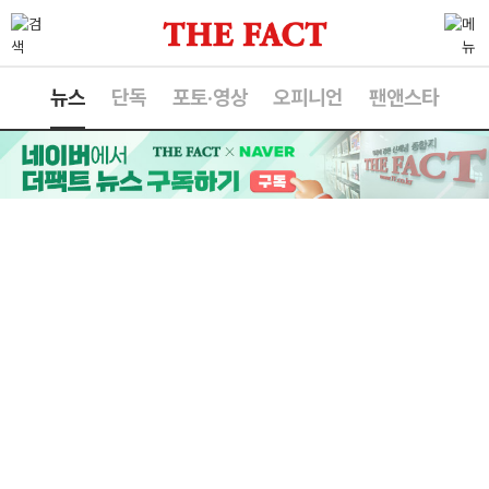
뉴스
단독
포토·영상
오피니언
팬앤스타