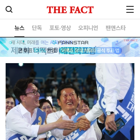
뉴스
단독
포토·영상
오피니언
팬앤스타