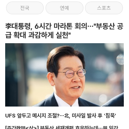
전국
연예
스포츠
李대통령, 6시간 마라톤 회의…"부동산 공
급 확대 과감하게 실천"
UFS 앞두고 메시지 조절?…北, 미사일 발사 후 '침묵'
[주간政談<상>] 부동산 세재개편 호응하는데…與 일각의 속내