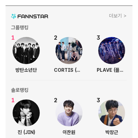
더보기 >
그룹랭킹
1
2
3
방탄소년단
CORTIS (코르티스)
PLAVE (플레이브)
솔로랭킹
1
2
3
진 (JIN)
이찬원
박창근