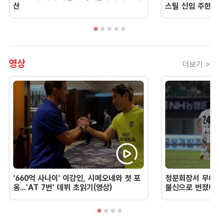
산
스틸 신임 주한 
영상
더보기 >
'660억 사나이' 이강인, 시메오네와 첫 포
청문회장서 무너진
옹...'AT 7번' 데뷔 초읽기(영상)
불신으로 번졌다 