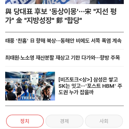
與 당대표 후보 '동상이몽'…宋 "지선 평
가" 金 "지방성장" 鄭 "합당"
태풍 '찬홈' 日 향해 북상…동해안 비에도 서쪽 폭염 계속
최태원·노소영 재산분할 재상고 기한 다가와…향방 주목
[비즈토크<상>] 삼성은 쌓고
SK는 잇고…'포스트 HBM' 주
도권 누가 잡을까
정치
경제
사회