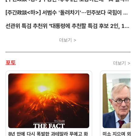
[주간政談<하>] 서범수 '돌려차기'…민주보다 국힘이 더 발끈
선관위 특검 추천위 "대통령에 추천할 특검 후보 2인, 14일 확정"
더보기 >
포토
더보기 >
8년 만에 다시 폭발한 과테말라 푸에고 화
미소 지으며 외교