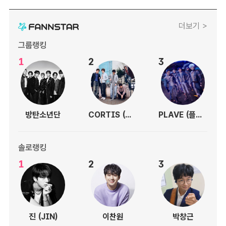
더보기 >
그룹랭킹
1
2
3
방탄소년단
CORTIS (코르티스)
PLAVE (플레이브)
솔로랭킹
1
2
3
진 (JIN)
이찬원
박창근