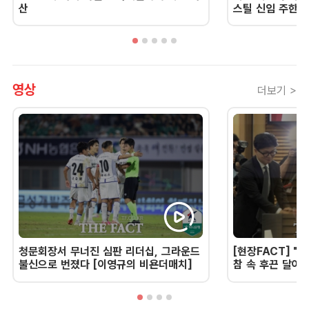
산
스틸 신임 주한 
영상
더보기 >
청문회장서 무너진 심판 리더십, 그라운드
[현장FACT] "한
불신으로 번졌다 [이영규의 비욘더매치]
참 속 후끈 달아