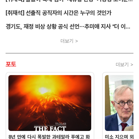
[취재석] 선출직 공직자의 시간은 누구의 것인가
경기도, 재정 비상 상황 공식 선언…추미애 지사 "더 이상 끌어다 쓸 재원 없어"
더보기 >
포토
더보기 >
8년 만에 다시 폭발한 과테말라 푸에고 화
미소 지으며 외교