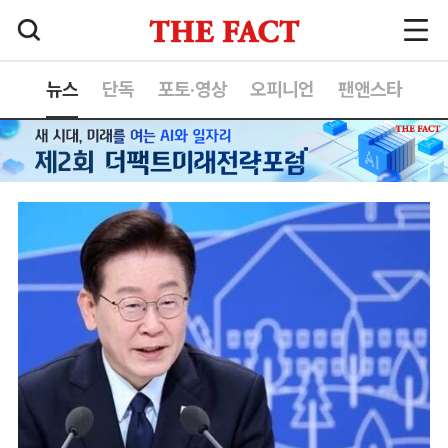
뉴스
단독
포토·영상
오피니언
팬앤스타