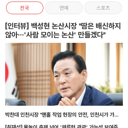
전국
연예
스포츠
[인터뷰] 백성현 논산시장 "땀은 배신하지
않아…'사람 모이는 논산' 만들겠다"
박찬대 인천시장 "맨홀 작업 현장의 안전, 인천시가 가장 앞장서겠다"
[취재석] 물놀이 축제 넘어 '체류형 관광' 가능성 보여준 안동 水페스타