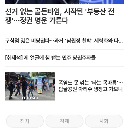
선거 없는 골든타임, 시작된 '부동산 전
쟁'…정권 명운 가른다
구심점 잃은 비당권파…과거 '남원정·친박' 세력화와 다른 점은
[취재석] 제 얼굴에 침 뱉는 민주 당권주자들
폭염도 못 꺾는 '타는 목마름'…
탑골공원 아리수 냉장고 가보니
정치
경제
사회