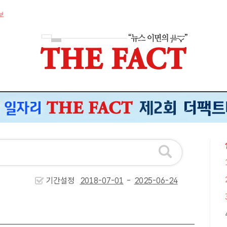
보
기간설정
-