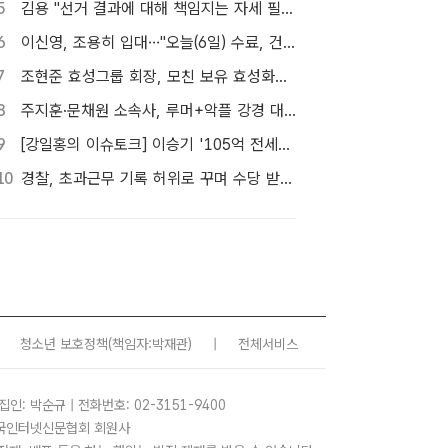
5
김용 "선거 결과에 대해 책임지는 자세 필요해"…정청래 정조준
6
이신영, 조용히 입대…"오늘(6일) 수료, 건강하게 돌아올 것"
7
조현준 효성그룹 회장, 모친 보유 효성화학 지분 전량 매입
8
주지훈·문채원 소속사, 루머+악플 강경 대응…"익명글도 법적 절차 가능"
9
[강일홍의 이슈토크] 이승기 '105억 전세금' 비상…오늘 만기, 돌려받을 수 있나?
10
경찰, 초과근무 기록 허위로 꾸며 수당 받은 현직 경찰관 2명 대기발령 조치
청소년 보호정책
(책임자:박재관)
|
전체서비스
집인: 박순규 | 전화번호: 02-3151-9400
 한국인터넷신문협회 회원사