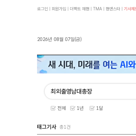
로그인
|
회원가입
|
더팩트 재팬
|
TMA
|
팬앤스타
|
기사제
2026년 08월 07일(금)
전체
1년
1달
태그기사
총1건