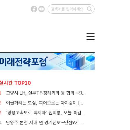
실시간 TOP10
1
고양시·LH, 실무TF·정례회의 등 합의…긴밀한 협력체계 구축
2
이글거리는 도심, 피어오르는 아지랑이 [TF사진관]
3
'양평고속도로 백지화' 원희룡, 오늘 특검 2차 피의자 조사
4
남양주 본점 시대 연 경기신보…민선9기 맞춰 '4S 혁신' 시동