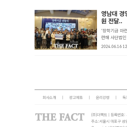
영남대 경
원 전달..
'장학기금 마련
련해 사단법인 가정복지회에 전
14일 열린 '
2024.06.16 12
1000만 원을
회사소개
|
광고제휴
|
윤리강령
|
독
(주)더팩트 | 등록번호: 
주소:서울시 마포구 성