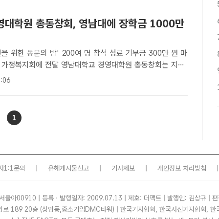
영대학원 총동창회, 영남대에 장학금 1000만
을 위한 동문의 밤' 200여 명 참석 성료 기부금 300만 원 마
달 영남대학교 경영대학원 총동창회는 지난
장학기금 마련을 위한 동문의 밤' 행사에서 영남대에 장학금
:06
 전달했다고 16일 밝혔다./대구=김민규 기자[더팩트ㅣ..
1
자1:1문의
|
유해게시물신고
|
기사제보
|
개인정보 처리방침
|
서울아00910 | 등록ㆍ발행일자: 2009.07.13 | 제호: 더팩트 | 발행인: 김상규 | 편
암로 189 20층 (상암동,중소기업DMC타워) | 한국기자협회, 한국사진기자협회,