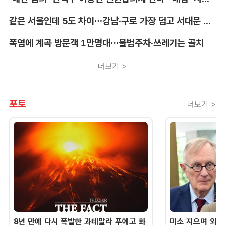
같은 서울인데 5도 차이…강남·구로 가장 덥고 서대문 낮다
폭염에 계곡 방문객 1만명대…불법주차·쓰레기는 골치
더보기 >
포토
더보기 >
8년 만에 다시 폭발한 과테말라 푸에고 화
미소 지으며 외교