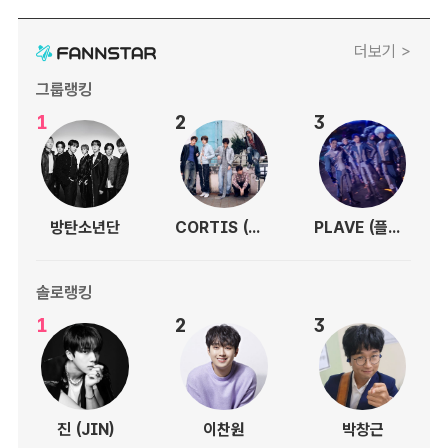
더보기 >
그룹랭킹
1
2
3
방탄소년단
CORTIS (코르티스)
PLAVE (플레이브)
솔로랭킹
1
2
3
진 (JIN)
이찬원
박창근