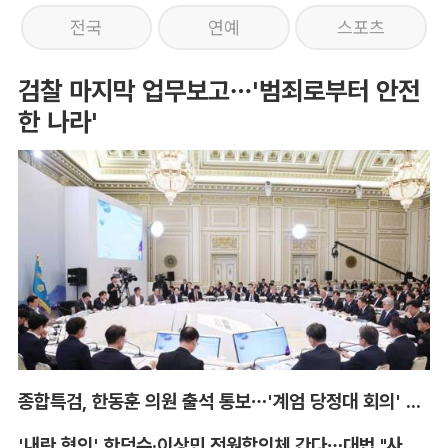
전국
연예
스포츠
검찰 마지막 업무보고…'범죄로부터 안전
한 나라'
종합특검, 한동훈 의원 출석 통보…'계엄 당정대 회의' 참고인
'내란 혐의' 한덕수·이상민 전원합의체 간다…대법 "사법적 평가 필요"