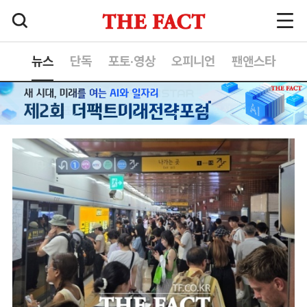
뉴스
단독
포토·영상
오피니언
팬앤스타