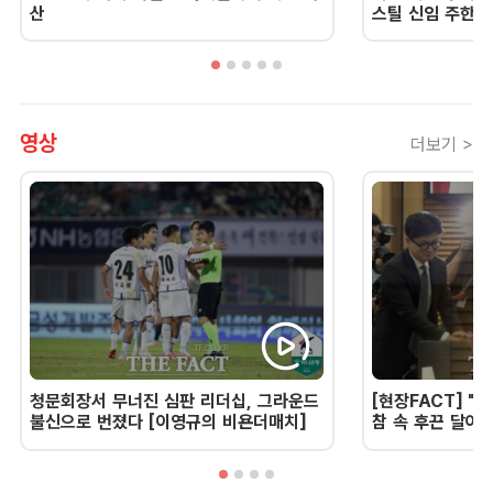
산
스틸 신임 주한 
영상
더보기 >
청문회장서 무너진 심판 리더십, 그라운드
[현장FACT] "한
불신으로 번졌다 [이영규의 비욘더매치]
참 속 후끈 달아