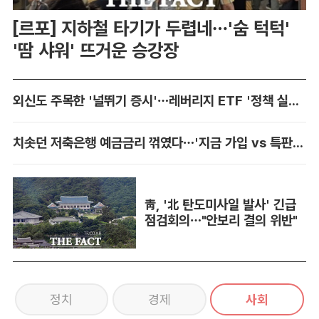
[르포] 지하철 타기가 두렵네…'숨 턱턱'
'땀 샤워' 뜨거운 승강장
외신도 주목한 '널뛰기 증시'…레버리지 ETF '정책 실패' 책임론 공방
치솟던 저축은행 예금금리 꺾였다…'지금 가입 vs 특판 대기' 셈법 복잡
靑, '北 탄도미사일 발사' 긴급
점검회의…"안보리 결의 위반"
정치
경제
사회