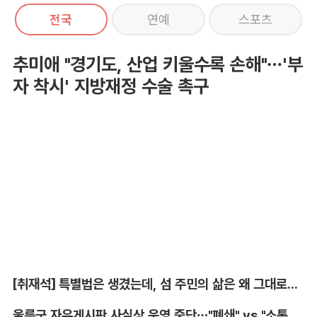
전국
연예
스포츠
추미애 "경기도, 산업 키울수록 손해"…'부
자 착시' 지방재정 수술 촉구
[취재석] 특별법은 생겼는데, 섬 주민의 삶은 왜 그대로인가
울릉군 자유게시판 사실상 운영 중단…"폐쇄" vs "소통창구 지켜야"