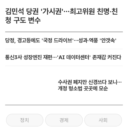
김민석 당권 '가시권'…최고위원 친명·친
청 구도 변수
당정, 경고등에도 '국정 드라이브'…성과·역풍 '안갯속'
통신3사 성장엔진 재편…'AI 데이터센터' 존재감 커진다
수사권 폐지만 신경쓰다 보니…
개정 형소법 곳곳에 모순
정치
경제
사회