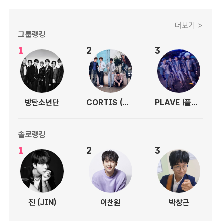
더보기 >
그룹랭킹
1
2
3
방탄소년단
CORTIS (코르티스)
PLAVE (플레이브)
솔로랭킹
1
2
3
진 (JIN)
이찬원
박창근