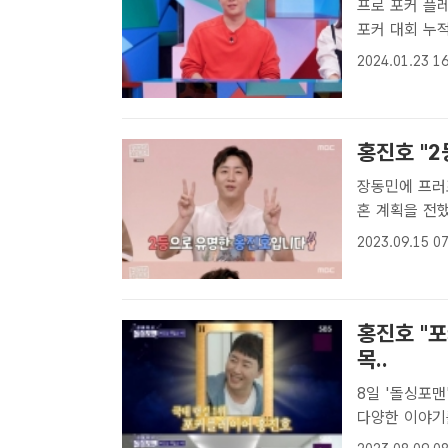
프로 포커 플레이어로 활
포커 대회 누적
/SBS[더팩트
2024.01.23 16
포커 대회 상금
홍진호 "2
장동민에 프러포즈 조언 구해 방송인
혼 계획을 전했
으로 지금은 
2023.09.15 07
한다.홍진호는 
홍진호 "포
목..
8일 '돌싱포맨' 출연 방송인 홍진호가 8일 방송된 
다양한 이야기
출신 방송인 