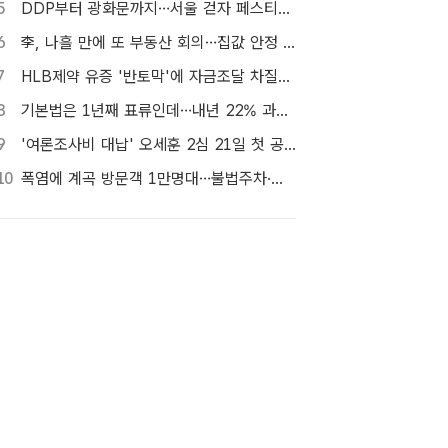
5
DDP부터 광화문까지…서울 걷자 페스티벌 참가자 5000명 모집
6
李, 나흘 만에 또 부동산 회의…집값 안정 승부처 '공급' 점검
7
HLB제약 유증 '반토막'에 자금조달 차질…R&D 줄이고 채무상환금 제외
8
기본법은 1년째 표류인데…내년 22% 과세 강행, 가상자산 투자자 반발 확산
9
'여론조사비 대납' 오세훈 2심 21일 첫 공판…1심 당선무효형
10
폭염에 계곡 방문객 1만명대…불법주차·쓰레기는 골치