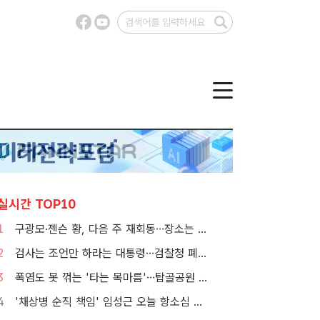
실시간 TOP10
1
구광모·젠슨 황, 다음 주 재회동…장소는 실리콘밸리
2
검사는 조언만 하라는 대통령…검찰청 폐지 앞둔 합수본 '딜레마'
3
폭염도 못 꺾는 '타는 목마름'…탑골공원 아리수 냉장고 가보니
4
'채상병 순직 책임' 임성근 오늘 항소심 선고…1심 징역 3년