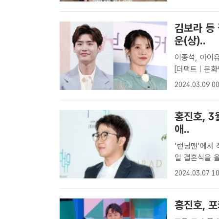
김보라 등 
운(상)..
이종석, 아이유
[더팩트ㅣ문화
배우 김보라는
2024.03.09 00
그룹 티아라 출
홍진호, 3
애..
'런닝맨'에서 직접 청첩장 돌려 
일 결혼식을 올
송인 홍진호가 
2024.03.07 10
3월 17일 서
홍진호, 포