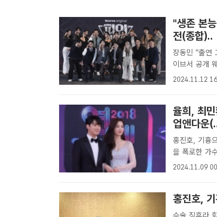
"생존 본능
전(종합)..
장동민 "출연 
이브서 공개 웨이브 오리지널 예능프로그램 '피의 게임3'는 '피의 게임'의
세 번째 시즌
2024.11.12 16
인지를 두고 벌
율희, 최민
업앤다운(.
홍진호, 기흉으로 응급 수술 [더팩트
을 폭로한 가
개 열애를 시작
2024.11.09 00
러 예능프로그
운..
홍진호, 기
수술 직후라 회복 중 프로게이머 출신 방송인 홍진