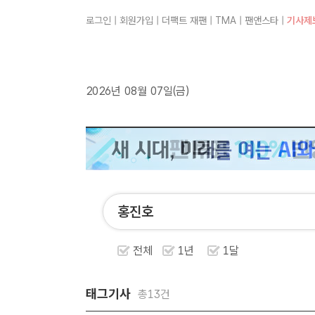
로그인
|
회원가입
|
더팩트 재팬
|
TMA
|
팬앤스타
|
기사제
2026년 08월 07일(금)
전체
1년
1달
태그기사
총13건