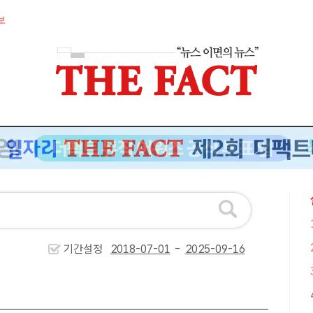
보
기간설정
-