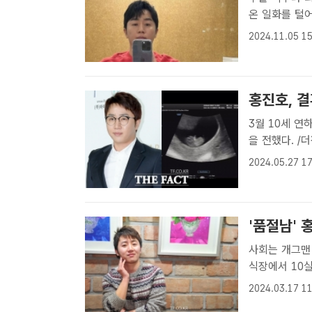
온 일화를 털
신 방송인 홍
2024.11.05 15
자신의 SNS
이..
홍진호, 결
3월 10세 연하의 비연예인과 
을 전했다. /
신 홍진호가 아
2024.05.27 17
새로운 생명을 
'품절남' 
사회는 개그맨 황제성, 축가는
식장에서 10살
병문 기자] 프
2024.03.17 11
이날 서울 강남