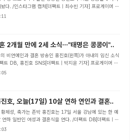
어놨다. /인스타그램 캡처[더팩트ㅣ최수빈 기자] 프로게이머 출
진호가 기흉 수술을 받고 회복 중이라고 전했다.홍진호는 5일
:11
에 "얼마 전 갑자기 가슴이 찌릿하고 숨을 쉬기가 불편한 증상
혼 2개월 만에 2세 소식…"태명은 콩콩이"..
결혼 방송인 홍진호(왼쪽)가 아내의 임신 소식
더팩트 DB, 홍진호 SNS[더팩트｜박지윤 기자] 프로게이머 출
빠가 된다.홍진호는 27일 자신의 SNS에 "너무 감사하게도
:05
선물 받았다"고 밝히며 초음파 사진을 게재했다.이어 ..
홍진호, 오늘(17일) 10살 연하 연인과 결혼..
 존박 홍진호는 17일 서울 강남에 있는 한 예
 연하 일반인 여성과 결혼식을 연다. /더팩트 DB[더팩트ㅣ장
로게이머 출신 방송인 홍진호(42)가 17일 결혼한다.홍진호는
:03
에 있는 한 예식장에서 10살 연하 일반인 여성과 결..