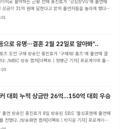
약하는 근황 전해 홍진호가 '강심장VS'에 출연해
 상금이 31억 원에 달한다고 밝혀 출연자들을 놀라게 했다.
 | 정병근 기자] 프로게이머 출신 프로 포커 플레이어 홍진호가
:01
으로 31억 원을 벌었다.23일 방송하는 SBS '강심장..
등으로 유명…결혼 2월 22일로 알아봐"..
 홍진호가 '구해줘! 홈즈'에 출연해 결
다. /MBC 방송 캡처[더팩트 | 정병근 기자] 프로게이머 출신
포커플레이어로 활동하고 있는 방송인 홍진호가 내년 3월 결혼
:09
14일 방송한 MBC 예능 프로그램 '구해줘! 홈즈'에 게스..
커 대회 누적 상금만 26억...150억 대회 우승
SBS '돌싱포맨에 출연해
를 전했다. /방송화면 캡처[더팩트｜박지윤 기자] 프로게이머
홍진호가 포커 플레이어로서 남다른 포부를 밝혔다.홍진호는