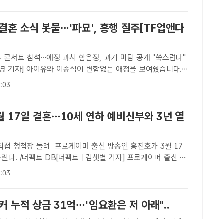
결혼 소식 봇물…'파묘', 흥행 질주[TF업앤다
 콘서트 참석…애정 과시 함은정, 과거 미담 공개 "쑥스럽다"
영 기자] 아이유와 이종석이 변함없는 애정을 보여줬습니다.
 조바른 감독과 홍진호는 비연예인과 결혼합니다.그런가 하면
:03
신 함은정의 과거 미담이 공개됐으며 영화 '파묘'는 관객..
월 17일 결혼…10세 연하 예비신부와 3년 열
프로게이머 출신 방송인 홍진호가 3월 17
린다. /더팩트 DB[더팩트ㅣ김샛별 기자] 프로게이머 출신 방
10세 연하 연인과 결혼한다.7일 OSEN에 따르면 홍진호가
:03
울 모처에서 결혼식을 올린다. 예비 신부는 10세 연..
커 누적 상금 31억…"임요환은 저 아래"..