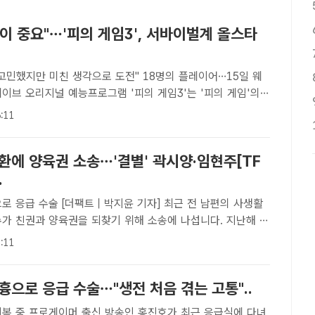
이 중요"…'피의 게임3', 서바이벌계 올스타
고민했지만 미친 생각으로 도전" 18명의 플레이어…15일 웨
으로 두뇌, 피지컬 최강자들이 사냥할 것인지 혹은 사냥당할 것
:11
어지는 극한의 생존 서바이벌 예능이다. /웨이브[더팩트�..
환에 양육권 소송…'결별' 곽시양·임현주[TF
.
｜박지윤 기자] 최근 전 남편의 사생활
수가 친권과 양육권을 되찾기 위해 소송에 나섭니다. 지난해 공
한 두 배우가 약 1년 만에 결별 소식을 알렸습니다. 또한 여
:11
램에 출연해 대중과 만난 프로게이머 출신 방송인은 갑작스러
흉으로 응급 수술…"생전 처음 겪는 고통"..
호가 최근 응급실에 다녀