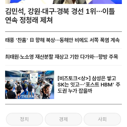
김민석, 강원·대구·경북 경선 1위…이틀
연속 정청래 제쳐
태풍 '찬홈' 日 향해 북상…동해안 비에도 서쪽 폭염 계속
최태원·노소영 재산분할 재상고 기한 다가와…향방 주목
[비즈토크<상>] 삼성은 쌓고
SK는 잇고…'포스트 HBM' 주
도권 누가 잡을까
정치
경제
사회