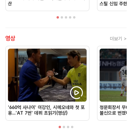
산
스틸 신임 주한 
영상
더보기 >
'660억 사나이' 이강인, 시메오네와 첫 포
청문회장서 무너진
옹...'AT 7번' 데뷔 초읽기(영상)
불신으로 번졌다 