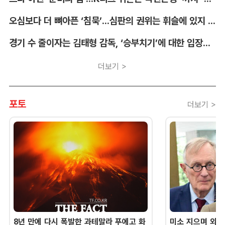
오심보다 더 뼈아픈 ‘침묵’...심판의 권위는 휘슬에 있지 않다 [박순규의 창]
경기 수 줄이자는 김태형 감독, ‘승부치기’에 대한 입장부터 밝혀야 [김대호의 야구생각]
더보기 >
포토
더보기 >
8년 만에 다시 폭발한 과테말라 푸에고 화
미소 지으며 외교