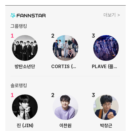
더보기 >
그룹랭킹
1
2
3
방탄소년단
CORTIS (코르티스)
PLAVE (플레이브)
솔로랭킹
1
2
3
진 (JIN)
이찬원
박창근