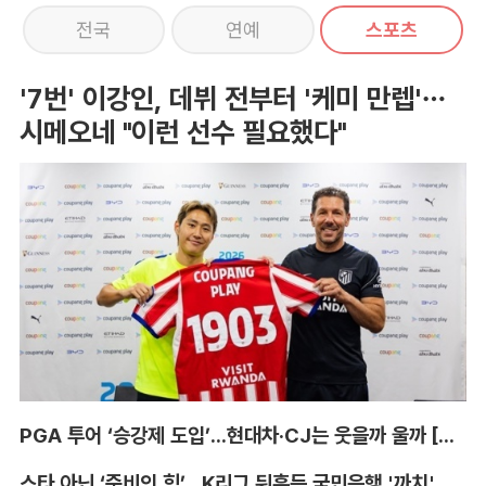
전국
연예
스포츠
'7번' 이강인, 데뷔 전부터 '케미 만렙'…
시메오네 "이런 선수 필요했다"
PGA 투어 ‘승강제 도입’...현대차·CJ는 웃을까 울까 [박호윤의 IN&OUT]
스타 아닌 ‘준비의 힘’...K리그 뒤흔든 국민은행 '까치' 사단 [이영규의 비욘더매치]