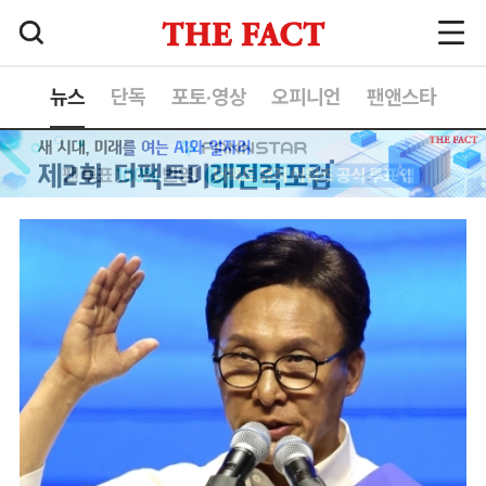
뉴스
단독
포토·영상
오피니언
팬앤스타