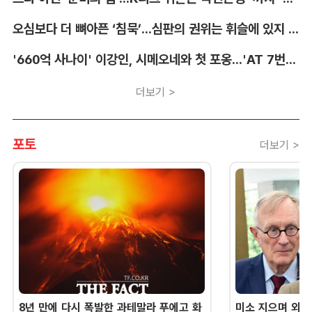
오심보다 더 뼈아픈 ‘침묵’...심판의 권위는 휘슬에 있지 않다 [박순규의 창]
'660억 사나이' 이강인, 시메오네와 첫 포옹...'AT 7번' 데뷔 초읽기
더보기 >
포토
더보기 >
8년 만에 다시 폭발한 과테말라 푸에고 화
미소 지으며 외교