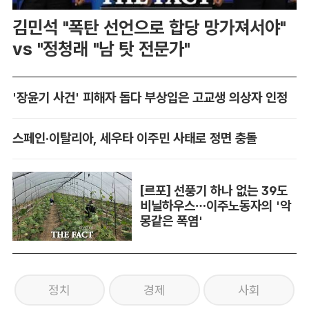
김민석 "폭탄 선언으로 합당 망가져서야"
vs "정청래 "남 탓 전문가"
'장윤기 사건' 피해자 돕다 부상입은 고교생 의상자 인정
스페인·이탈리아, 세우타 이주민 사태로 정면 충돌
[르포] 선풍기 하나 없는 39도
비닐하우스…이주노동자의 '악
몽같은 폭염'
정치
경제
사회