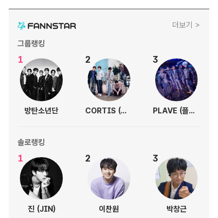
더보기 >
그룹랭킹
1
2
3
방탄소년단
CORTIS (코르티스)
PLAVE (플레이브)
솔로랭킹
1
2
3
진 (JIN)
이찬원
박창근