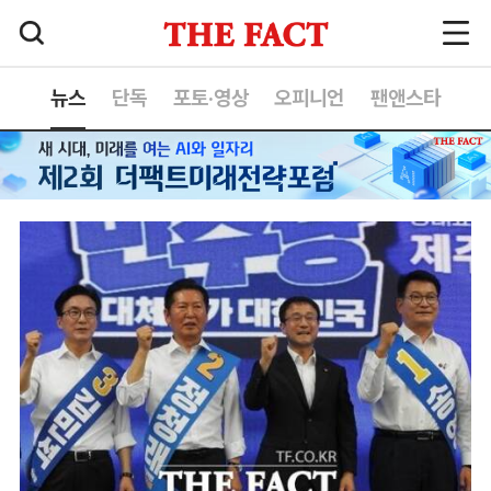
뉴스
단독
포토·영상
오피니언
팬앤스타