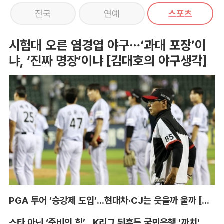
전국
연예
스포츠
시험대 오른 염경엽 야구…‘과대 포장’이
냐, ‘진짜 명장’이냐 [김대호의 야구생각]
PGA 투어 ‘승강제 도입’...현대차·CJ는 웃을까 울까 [박호윤의 IN&OUT]
스타 아닌 ‘준비의 힘’...K리그 뒤흔든 국민은행 '까치' 사단 [이영규의 비욘더매치]