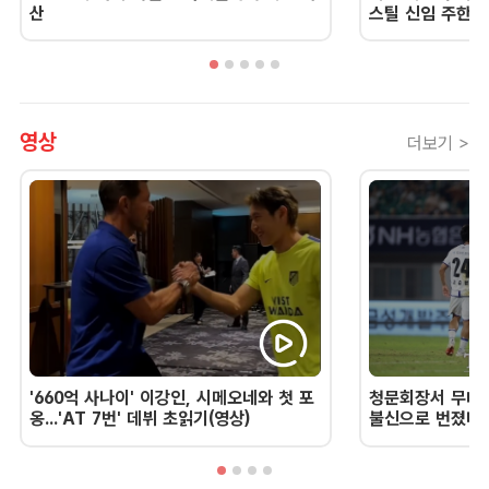
산
스틸 신임 주한 
영상
더보기 >
'660억 사나이' 이강인, 시메오네와 첫 포
청문회장서 무너진
옹...'AT 7번' 데뷔 초읽기(영상)
불신으로 번졌다 