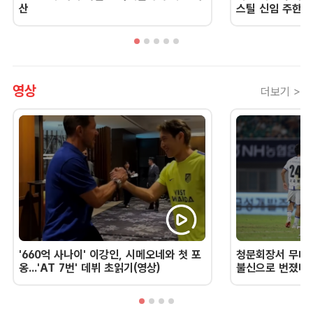
산
스틸 신임 주한 
영상
더보기 >
'660억 사나이' 이강인, 시메오네와 첫 포
청문회장서 무너진
옹...'AT 7번' 데뷔 초읽기(영상)
불신으로 번졌다 