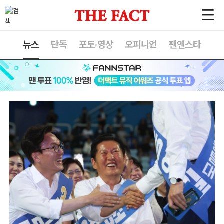
뉴스
단독
포토·영상
오피니언
팬앤스타