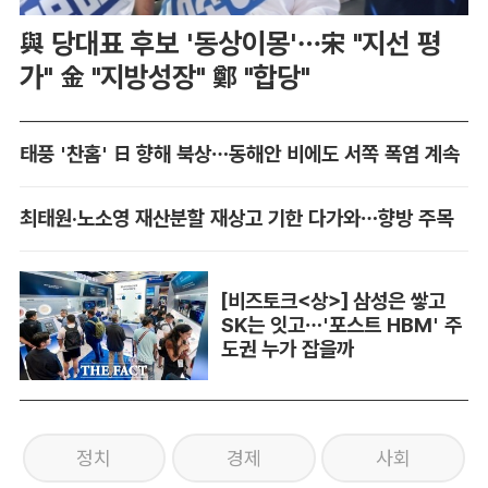
與 당대표 후보 '동상이몽'…宋 "지선 평
가" 金 "지방성장" 鄭 "합당"
태풍 '찬홈' 日 향해 북상…동해안 비에도 서쪽 폭염 계속
최태원·노소영 재산분할 재상고 기한 다가와…향방 주목
[비즈토크<상>] 삼성은 쌓고
SK는 잇고…'포스트 HBM' 주
도권 누가 잡을까
정치
경제
사회