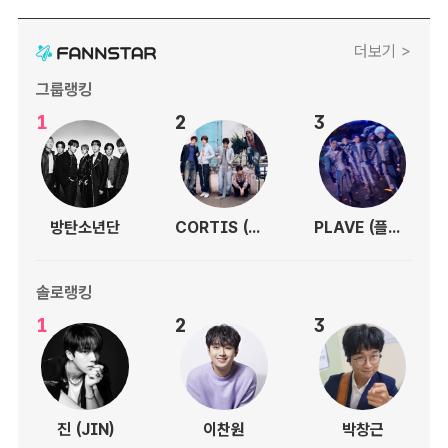
더보기 >
그룹랭킹
1
2
3
방탄소년단
CORTIS (코르티스)
PLAVE (플레이브)
솔로랭킹
1
2
3
진 (JIN)
이찬원
박창근