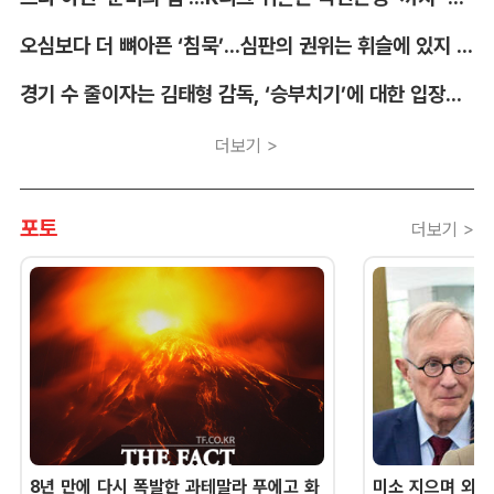
오심보다 더 뼈아픈 ‘침묵’...심판의 권위는 휘슬에 있지 않다 [박순규의 창]
경기 수 줄이자는 김태형 감독, ‘승부치기’에 대한 입장부터 밝혀야 [김대호의 야구생각]
더보기 >
포토
더보기 >
8년 만에 다시 폭발한 과테말라 푸에고 화
미소 지으며 외교