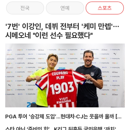
전국
연예
스포츠
'7번' 이강인, 데뷔 전부터 '케미 만렙'…
시메오네 "이런 선수 필요했다"
PGA 투어 ‘승강제 도입’...현대차·CJ는 웃을까 울까 [박호윤의 IN&OUT]
스타 아닌 ‘준비의 힘’...K리그 뒤흔든 국민은행 '까치' 사단 [이영규의 비욘더매치]