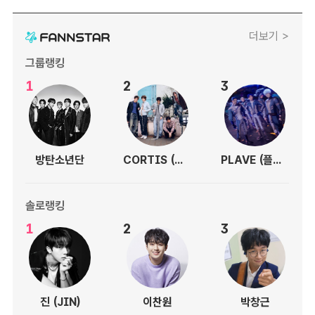
더보기 >
그룹랭킹
1
2
3
방탄소년단
CORTIS (코르티스)
PLAVE (플레이브)
솔로랭킹
1
2
3
진 (JIN)
이찬원
박창근