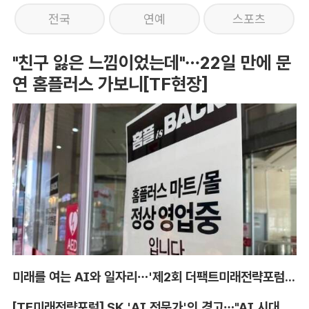
전국
연예
스포츠
"친구 잃은 느낌이었는데"…22일 만에 문
연 홈플러스 가보니[TF현장]
미래를 여는 AI와 일자리…'제2회 더팩트미래전략포럼' 참가 신청
[TF미래전략포럼] SK 'AI 전문가'의 경고…"AI 시대, 인재 격차 더 커진다"