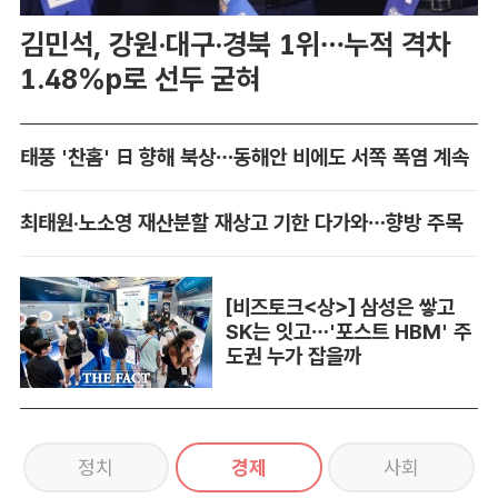
김민석, 강원·대구·경북 1위…누적 격차
1.48%p로 선두 굳혀
태풍 '찬홈' 日 향해 북상…동해안 비에도 서쪽 폭염 계속
최태원·노소영 재산분할 재상고 기한 다가와…향방 주목
[비즈토크<상>] 삼성은 쌓고
SK는 잇고…'포스트 HBM' 주
도권 누가 잡을까
정치
경제
사회