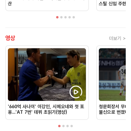
산
스틸 신임 주한 
영상
더보기 >
'660억 사나이' 이강인, 시메오네와 첫 포
청문회장서 무너진
옹...'AT 7번' 데뷔 초읽기(영상)
불신으로 번졌다 