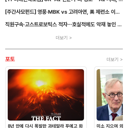
[주간사모펀드] 영풍·MBK vs 고려아연, 美 제련소 이름 두고 고발전
직원구속·고스트로보틱스 적자…호실적에도 악재 놓인 LIG D&A
더보기 >
포토
더보기 >
8년 만에 다시 폭발한 과테말라 푸에고 화
미소 지으며 외교