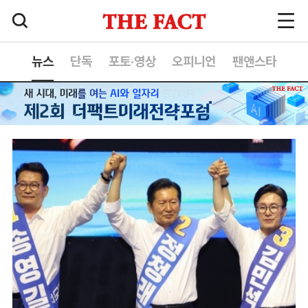
뉴스
단독
포토·영상
오피니언
팬앤스타