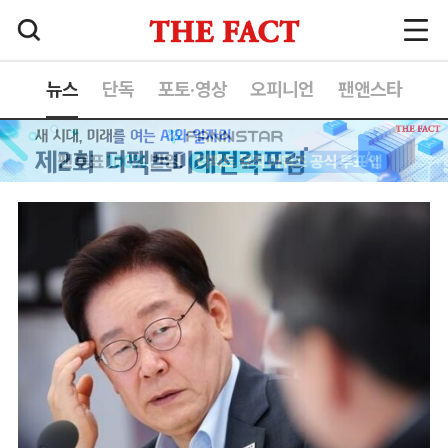
뉴스
단독
포토·영상
오피니언
팬앤스타