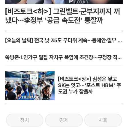
[비즈토크<하>] 그린벨트·군부지까지 꺼
냈다…李정부 '공급 속도전' 통할까
[오늘의 날씨] 전국 낮 35도 무더위 계속…동해안·일부 지역 비
쪽방촌·1인가구 밀집 자치구 폭염에 초긴장…구청장 직접 챙긴다
[비즈토크<상>] 삼성은 쌓고
SK는 잇고…'포스트 HBM' 주
도권 누가 잡을까
정치
경제
사회