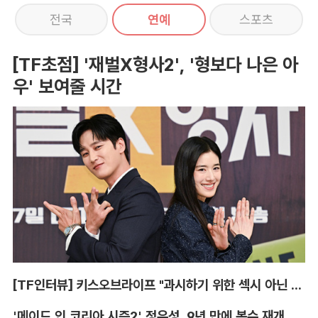
전국
연예
스포츠
[TF초점] '재벌X형사2', '형보다 나은 아
우' 보여줄 시간
[TF인터뷰] 키스오브라이프 "과시하기 위한 섹시 아닌 당당함"
'메이드 인 코리아 시즌2' 정우성, 9년 만에 복수 재개