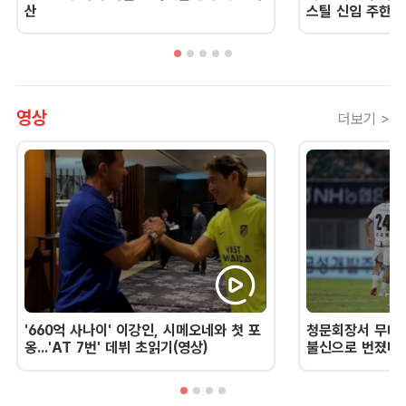
산
스틸 신임 주한 
영상
더보기 >
'660억 사나이' 이강인, 시메오네와 첫 포
청문회장서 무너진
옹...'AT 7번' 데뷔 초읽기(영상)
불신으로 번졌다 