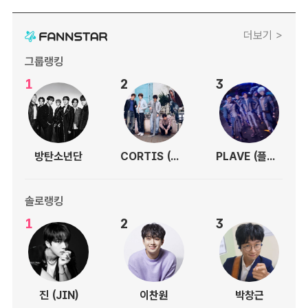
더보기 >
그룹랭킹
1
2
3
방탄소년단
CORTIS (코르티스)
PLAVE (플레이브)
솔로랭킹
1
2
3
진 (JIN)
이찬원
박창근