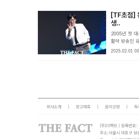
[TF초점
생..
2005년 첫 대
활약 방송인 유재석이 지난 29일 개최된 '2024 SBS 연예대상'에서 대상
을 수상해 20
2025.02.01 00
유재석이 '20
회사소개
|
광고제휴
|
윤리강령
|
독
(주)더팩트 | 등록번호: 
주소:서울시 마포구 성