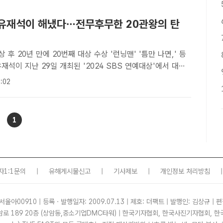
] 유재석이 해냈다…전무후무한 20관왕의 탄
상 후 20년 만에 20번째 대상 수상 '런닝맨' '틈만 나면,' 등
관왕을 달성했다. /서예원 기자[더팩트ㅣ최수빈 기자] 방송인
:02
24 SBS 연예대상'에서 대상을 수상하며..
1
자1:1문의
|
유해게시물신고
|
기사제보
|
개인정보 처리방침
|
서울아00910 | 등록ㆍ발행일자: 2009.07.13 | 제호: 더팩트 | 발행인: 김상규 | 편
암로 189 20층 (상암동,중소기업DMC타워) | 한국기자협회, 한국사진기자협회,