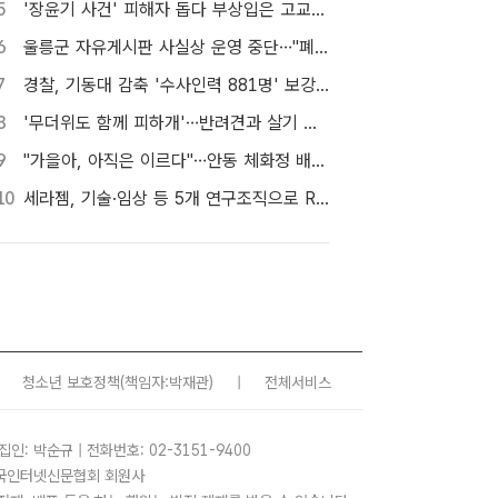
5
'장윤기 사건' 피해자 돕다 부상입은 고교생 의상자 인정
6
울릉군 자유게시판 사실상 운영 중단…"폐쇄" vs "소통창구 지켜야"
7
경찰, 기동대 감축 '수사인력 881명' 보강…9월 초까지 상피제 시행
8
'무더위도 함께 피하개'…반려견과 살기 좋은 자치구는 어디
9
"가을아, 아직은 이르다"…안동 체화정 배롱나무의 마지막 여름
10
세라젬, 기술·임상 등 5개 연구조직으로 R&D 역량 강화
청소년 보호정책
(책임자:박재관)
|
전체서비스
집인: 박순규 | 전화번호: 02-3151-9400
 한국인터넷신문협회 회원사