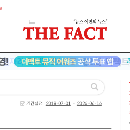
보
기간설정
-