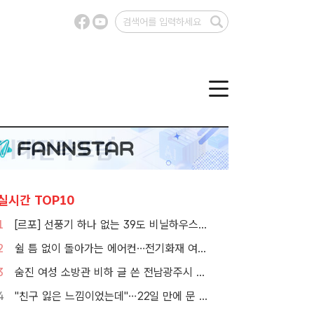
실시간 TOP10
1
[르포] 선풍기 하나 없는 39도 비닐하우스…이주노동자의 '악몽같은 폭염'
2
쉴 틈 없이 돌아가는 에어컨…전기화재 여름철에 몰린다
3
숨진 여성 소방관 비하 글 쓴 전남광주시 공무원 입건
4
"친구 잃은 느낌이었는데"…22일 만에 문 연 홈플러스 가보니[TF현장]