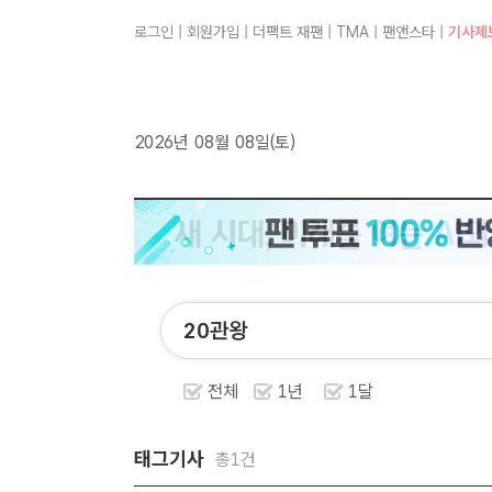
로그인
|
회원가입
|
더팩트 재팬
|
TMA
|
팬앤스타
|
기사제
2026년 08월 08일(토)
전체
1년
1달
태그기사
총1건