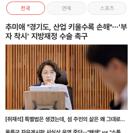
전국
연예
스포츠
추미애 "경기도, 산업 키울수록 손해"…'부
자 착시' 지방재정 수술 촉구
[취재석] 특별법은 생겼는데, 섬 주민의 삶은 왜 그대로인가
울릉군 자유게시판 사실상 운영 중단…"폐쇄" vs "소통창구 지켜야"