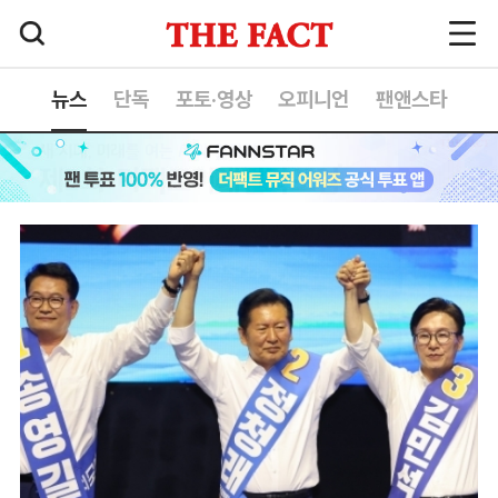
뉴스
단독
포토·영상
오피니언
팬앤스타