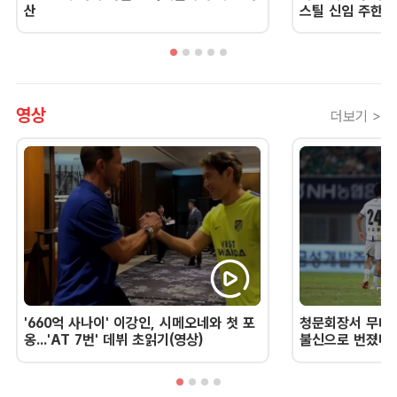
산
스틸 신임 주한 
영상
더보기 >
'660억 사나이' 이강인, 시메오네와 첫 포
청문회장서 무너진
옹...'AT 7번' 데뷔 초읽기(영상)
불신으로 번졌다 