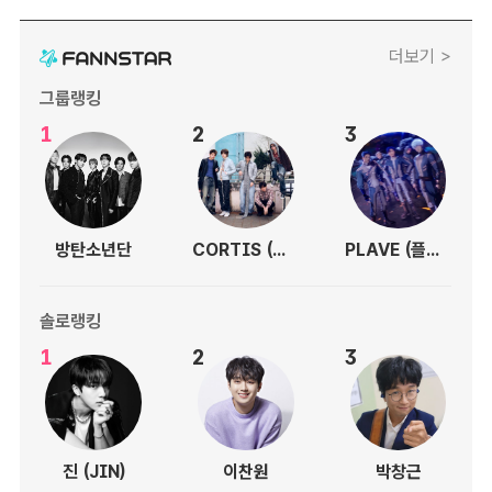
더보기 >
그룹랭킹
1
2
3
방탄소년단
CORTIS (코르티스)
PLAVE (플레이브)
솔로랭킹
1
2
3
진 (JIN)
이찬원
박창근