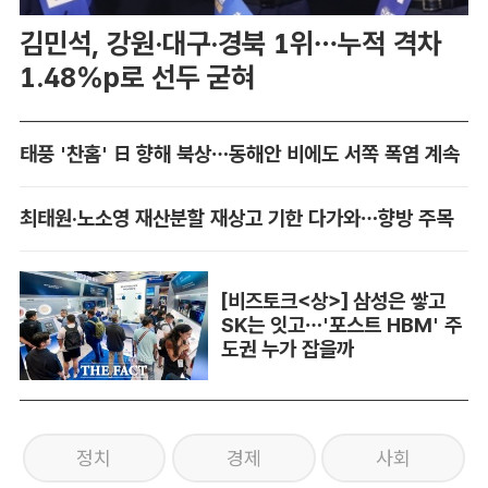
김민석, 강원·대구·경북 1위…누적 격차
1.48%p로 선두 굳혀
태풍 '찬홈' 日 향해 북상…동해안 비에도 서쪽 폭염 계속
최태원·노소영 재산분할 재상고 기한 다가와…향방 주목
[비즈토크<상>] 삼성은 쌓고
SK는 잇고…'포스트 HBM' 주
도권 누가 잡을까
정치
경제
사회