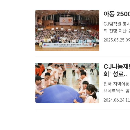
아동 250
CJ임직원 봉사
회 진행 지난 24일 서울 서대문구 명지전문대에서 열린 'CJ도너스캠프 운
동회'에서 아이
2025.05.25 09
CJ그룹 임직원
CJ나눔재
회' 성료..
전국 지역아동센터
브네트웍스 임
일 명지전문대
2024.06.24 11
체 공굴리기에 