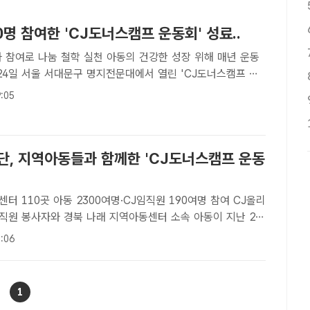
0명 참여한 'CJ도너스캠프 운동회' 성료..
 참여로 나눔 철학 실천 아동의 건강한 성장 위해 매년 운동
들이 단체 사진을 촬영하고 있다. /CJ[더팩트ㅣ장병문 기자]
:05
들이 매년 아동 운동회 참여를 통해 나눔 철학을 실천하고..
단, 지역아동들과 함께한 'CJ도너스캠프 운동
 110곳 아동 2300여명·CJ임직원 190여명 참여 CJ올리
직원 봉사자와 경북 나래 지역아동센터 소속 아동이 지난 22
학 체육관에서 개최된 'CJ도너스캠프 운동회' 결승전에서 단
:06
참여하고 있다. /CJ나눔재단[더팩트ㅣ장병문 기자] CJ..
1