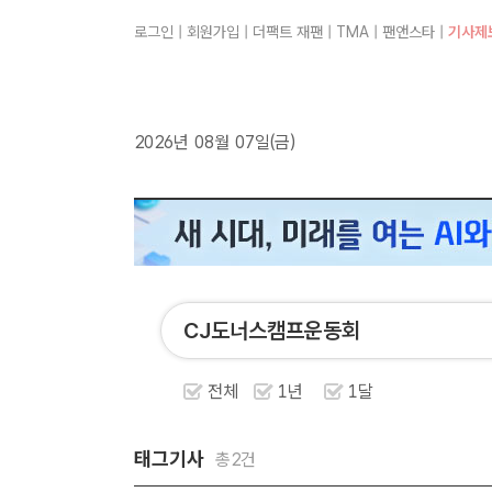
로그인
|
회원가입
|
더팩트 재팬
|
TMA
|
팬앤스타
|
기사제
2026년 08월 07일(금)
전체
1년
1달
태그기사
총2건