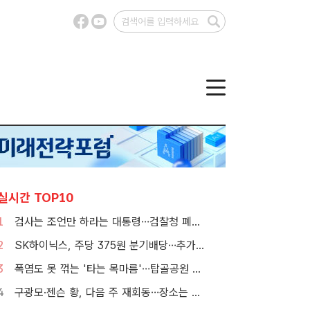
실시간 TOP10
1
검사는 조언만 하라는 대통령…검찰청 폐지 앞둔 합수본 '딜레마'
2
SK하이닉스, 주당 375원 분기배당…추가 주주환원 예고
3
폭염도 못 꺾는 '타는 목마름'…탑골공원 아리수 냉장고 가보니
4
구광모·젠슨 황, 다음 주 재회동…장소는 실리콘밸리