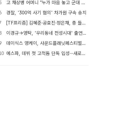
5
고 채상병 어머니 "누가 마음 놓고 군대 보내겠나"…임성근 징역 3년에 분통
6
경찰, '300억 사기 혐의' 차가원 구속 송치
7
[TF프리즘] 김혜준·공효진·정은채, 총 들고 액션 한판
8
이경규→영탁, '우리동네 전성시대' 출연…내일(8일) 첫 방송
9
데이식스 영케이, 사운드플래닛페스티벌서 '솔로 첫 헤드라이너' 확정
10
에스파, 데뷔 첫 고척돔 단독 입성…새로운 세계 열린다