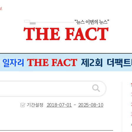
보
기간설정
-