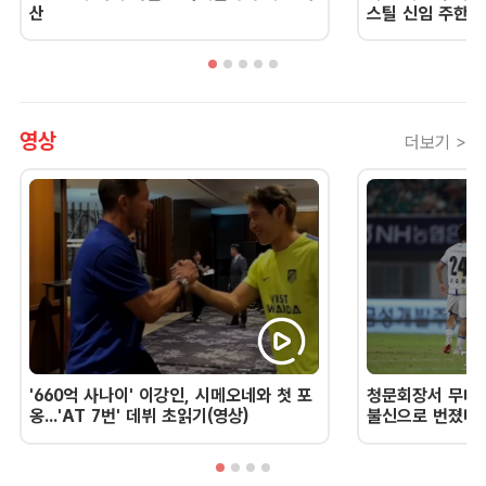
산
스틸 신임 주한 
영상
더보기 >
'660억 사나이' 이강인, 시메오네와 첫 포
청문회장서 무너진
옹...'AT 7번' 데뷔 초읽기(영상)
불신으로 번졌다 