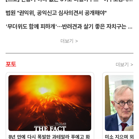
법원 "권익위, 공익신고 심사의견서 공개해야"
'무더위도 함께 피하개'…반려견과 살기 좋은 자치구는 어디
더보기 >
포토
더보기 >
8년 만에 다시 폭발한 과테말라 푸에고 화
미소 지으며 외교