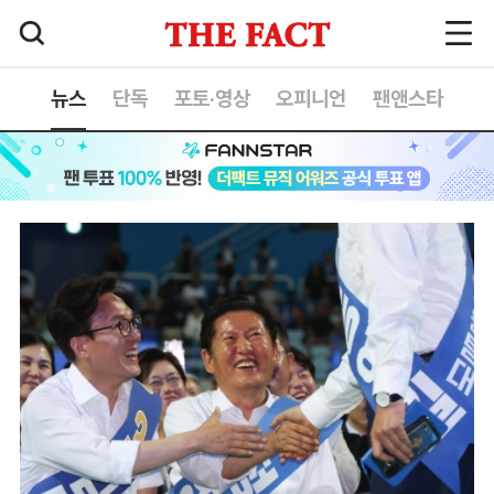
뉴스
단독
포토·영상
오피니언
팬앤스타