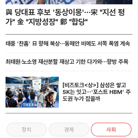
與 당대표 후보 '동상이몽'…宋 "지선 평
가" 金 "지방성장" 鄭 "합당"
태풍 '찬홈' 日 향해 북상…동해안 비에도 서쪽 폭염 계속
최태원·노소영 재산분할 재상고 기한 다가와…향방 주목
[비즈토크<상>] 삼성은 쌓고
SK는 잇고…'포스트 HBM' 주
도권 누가 잡을까
정치
경제
사회