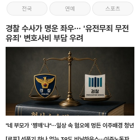
전국
연예
스포츠
경찰 수사가 명운 좌우… '유전무죄 무전
유죄' 변호사비 부담 우려
"네 부모가 '쨩깨'냐"…일상 속 혐오에 멍든 이주배경 청년
[르포] 선풍기 하나 없는 39도 비닐하우스…이주노동자의 '악몽같은 폭염'