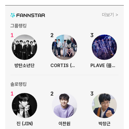
더보기 >
그룹랭킹
1
2
3
방탄소년단
CORTIS (코르티스)
PLAVE (플레이브)
솔로랭킹
1
2
3
진 (JIN)
이찬원
박창근