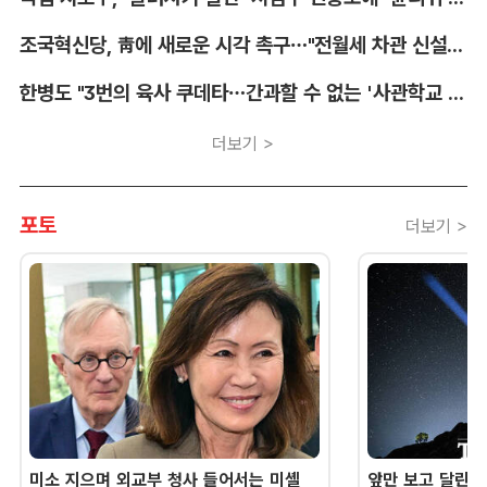
조국혁신당, 靑에 새로운 시각 촉구…"전월세 차관 신설해야"
한병도 "3번의 육사 쿠데타…간과할 수 없는 '사관학교 통합' 명분"
더보기 >
포토
더보기 >
미소 지으며 외교부 청사 들어서는 미셸
앞만 보고 달린