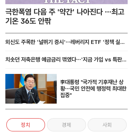
극한폭염 다음 주 '약간' 나아진다 …최고
기온 36도 안팎
외신도 주목한 '널뛰기 증시'…레버리지 ETF '정책 실패' 책임론 공방
치솟던 저축은행 예금금리 꺾였다…'지금 가입 vs 특판 대기' 셈법 복잡
李대통령 "국가적 기후재난 상
황…국민 안전에 행정력 최대한
집중"
정치
경제
사회