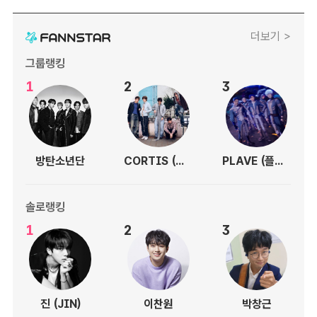
더보기 >
그룹랭킹
1
2
3
방탄소년단
CORTIS (코르티스)
PLAVE (플레이브)
솔로랭킹
1
2
3
진 (JIN)
이찬원
박창근