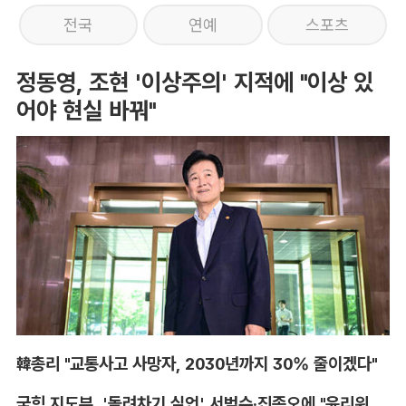
전국
연예
스포츠
정동영, 조현 '이상주의' 지적에 "이상 있
어야 현실 바꿔"
韓총리 "교통사고 사망자, 2030년까지 30% 줄이겠다"
국힘 지도부, '돌려차기 실언' 서범수·진종오에 "윤리위 엄중 조치"