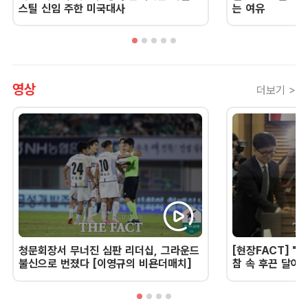
스틸 신임 주한 미국대사
는 여유
영상
더보기 >
청문회장서 무너진 심판 리더십, 그라운드
[현장FACT] "한
불신으로 번졌다 [이영규의 비욘더매치]
참 속 후끈 달아