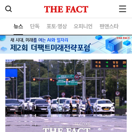
뉴스
단독
포토·영상
오피니언
팬앤스타