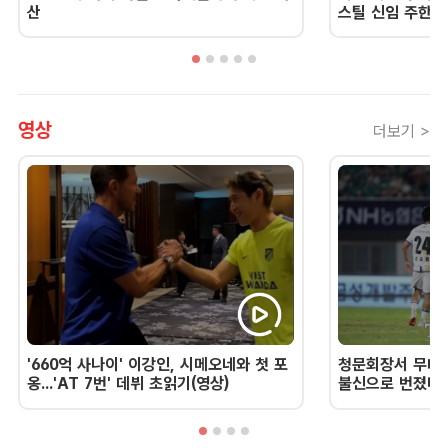
산
스틸 신임 주한 
영상
더보기 >
'660억 사나이' 이강인, 시메오네와 첫 포
청문회장서 무너진
옹...'AT 7번' 데뷔 초읽기(영상)
불신으로 번졌다 