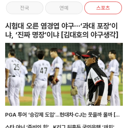
전국
연예
스포츠
시험대 오른 염경엽 야구…‘과대 포장’이
냐, ‘진짜 명장’이냐 [김대호의 야구생각]
PGA 투어 ‘승강제 도입’...현대차·CJ는 웃을까 울까 [박호윤의 IN&OUT]
스타 아닌 ‘준비의 힘’...K리그 뒤흔든 국민은행 '까치' 사단 [이영규의 비욘더매치]