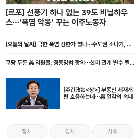
[르포] 선풍기 하나 없는 39도 비닐하우
스…'폭염 악몽' 꾸는 이주노동자
[오늘의 날씨] 극한 폭염 상한가 쳤나…수도권 소나기, 동해안에 폭우
쿠팡 두둔 美 의원들, 정통망법 항의…한미 관계 변수 될까
[주간政談<상>] 부동산 세재개
편 호응하는데…與 일각의 속내
정치
경제
사회