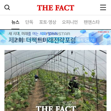
뉴스
단독
포토·영상
오피니언
팬앤스타