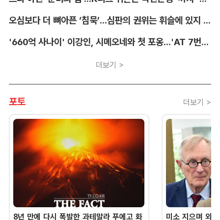
오심보다 더 뼈아픈 ‘침묵’...심판의 권위는 휘슬에 있지 않다 [박순규의 창]
'660억 사나이' 이강인, 시메오네와 첫 포옹...'AT 7번' 데뷔 초읽기
더보기 >
포토
더보기 >
8년 만에 다시 폭발한 과테말라 푸에고 화
미소 지으며 외교