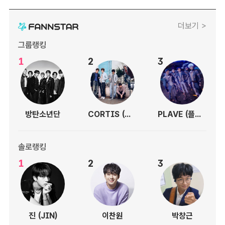
더보기 >
그룹랭킹
1
2
3
방탄소년단
CORTIS (코르티스)
PLAVE (플레이브)
솔로랭킹
1
2
3
진 (JIN)
이찬원
박창근