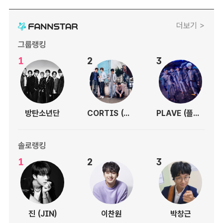
더보기 >
그룹랭킹
1
2
3
방탄소년단
CORTIS (코르티스)
PLAVE (플레이브)
솔로랭킹
1
2
3
진 (JIN)
이찬원
박창근