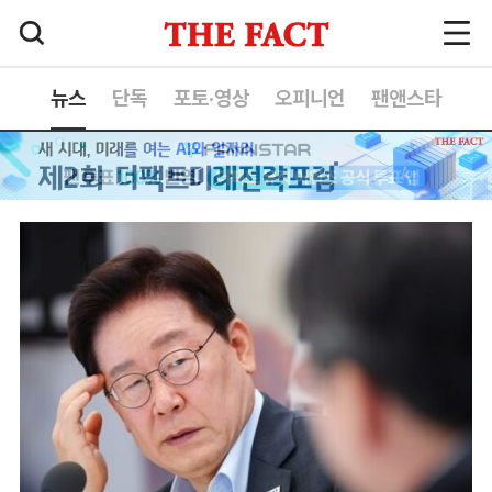
뉴스
단독
포토·영상
오피니언
팬앤스타