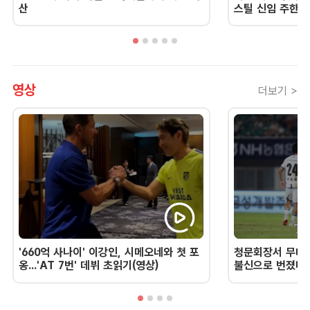
산
스틸 신임 주한 
영상
더보기 >
'660억 사나이' 이강인, 시메오네와 첫 포
청문회장서 무너진
옹...'AT 7번' 데뷔 초읽기(영상)
불신으로 번졌다 