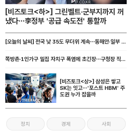
[비즈토크<하>] 그린벨트·군부지까지 꺼
냈다…李정부 '공급 속도전' 통할까
[오늘의 날씨] 전국 낮 35도 무더위 계속…동해안·일부 지역 비
쪽방촌·1인가구 밀집 자치구 폭염에 초긴장…구청장 직접 챙긴다
[비즈토크<상>] 삼성은 쌓고
SK는 잇고…'포스트 HBM' 주
도권 누가 잡을까
정치
경제
사회