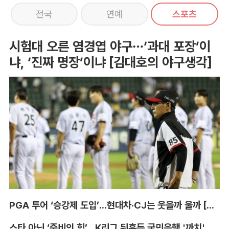
전국
연예
스포츠
시험대 오른 염경엽 야구…‘과대 포장’이
냐, ‘진짜 명장’이냐 [김대호의 야구생각]
PGA 투어 ‘승강제 도입’...현대차·CJ는 웃을까 울까 [박호윤의 IN&OUT]
스타 아닌 ‘준비의 힘’...K리그 뒤흔든 국민은행 '까치' 사단 [이영규의 비욘더매치]