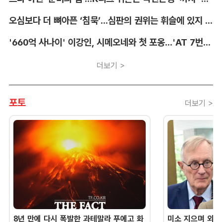
오심보다 더 뼈아픈 ‘침묵’...심판의 권위는 휘슬에 있지 않다 [박순규의 창]
'660억 사나이' 이강인, 시메오네와 첫 포옹...'AT 7번' 데뷔 초읽기
더보기 >
포토
더보기 >
8년 만에 다시 폭발한 과테말라 푸에고 화
미소 지으며 외교