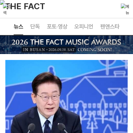
뉴스
단독
포토·영상
오피니언
팬앤스타