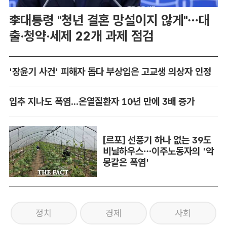
李대통령 "청년 결혼 망설이지 않게"…대
출·청약·세제 22개 과제 점검
'장윤기 사건' 피해자 돕다 부상입은 고교생 의상자 인정
입추 지나도 폭염...온열질환자 10년 만에 3배 증가
[르포] 선풍기 하나 없는 39도
비닐하우스…이주노동자의 '악
몽같은 폭염'
정치
경제
사회