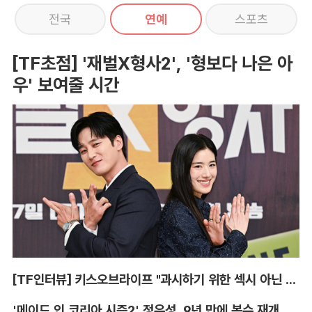
전국
연예
스포츠
[TF초점] '재벌X형사2', '형보다 나은 아
우' 보여줄 시간
[TF인터뷰] 키스오브라이프 "과시하기 위한 섹시 아닌 당당함"
'메이드 인 코리아 시즌2' 정우성, 9년 만에 복수 재개