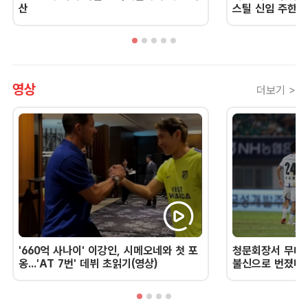
산
스틸 신임 주한 
영상
더보기 >
'660억 사나이' 이강인, 시메오네와 첫 포
청문회장서 무너진
옹...'AT 7번' 데뷔 초읽기(영상)
불신으로 번졌다 