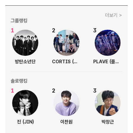
더보기 >
그룹랭킹
1
2
3
방탄소년단
CORTIS (코르티스)
PLAVE (플레이브)
솔로랭킹
1
2
3
진 (JIN)
이찬원
박창근