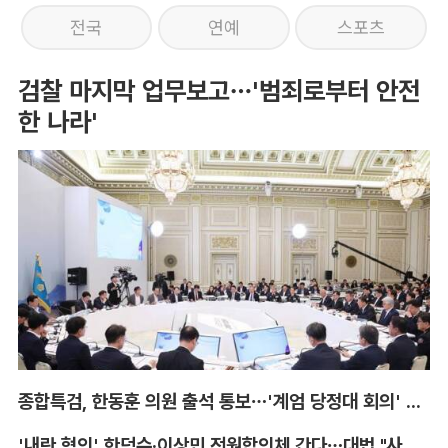
전국
연예
스포츠
검찰 마지막 업무보고…'범죄로부터 안전
한 나라'
종합특검, 한동훈 의원 출석 통보…'계엄 당정대 회의' 참고인
'내란 혐의' 한덕수·이상민 전원합의체 간다…대법 "사법적 평가 필요"