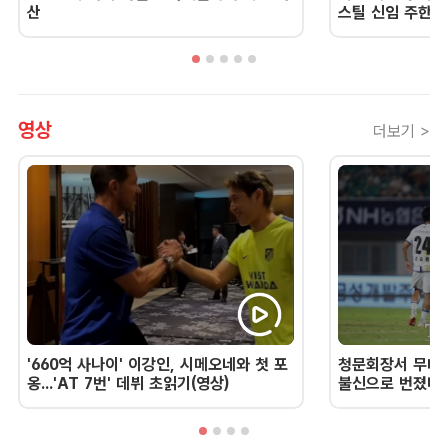
산
스틸 신임 주한 
영상
더보기 >
'660억 사나이' 이강인, 시메오네와 첫 포
청문회장서 무너진
옹...'AT 7번' 데뷔 초읽기(영상)
불신으로 번졌다 