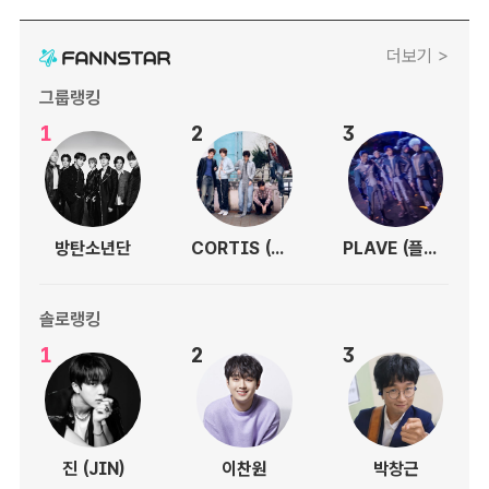
더보기 >
그룹랭킹
1
2
3
방탄소년단
CORTIS (코르티스)
PLAVE (플레이브)
솔로랭킹
1
2
3
진 (JIN)
이찬원
박창근