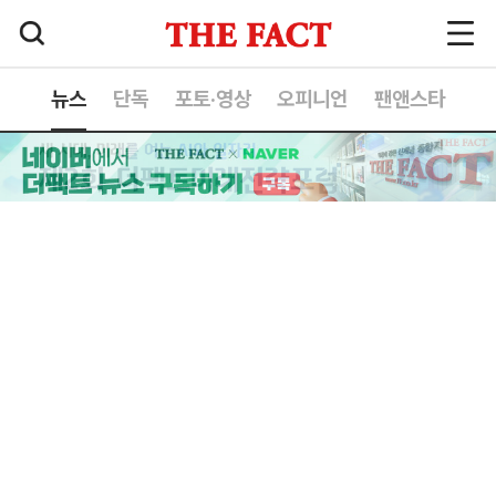
뉴스
단독
포토·영상
오피니언
팬앤스타