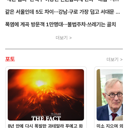
같은 서울인데 5도 차이…강남·구로 가장 덥고 서대문 낮다
폭염에 계곡 방문객 1만명대…불법주차·쓰레기는 골치
더보기 >
포토
더보기 >
8년 만에 다시 폭발한 과테말라 푸에고 화
미소 지으며 외교