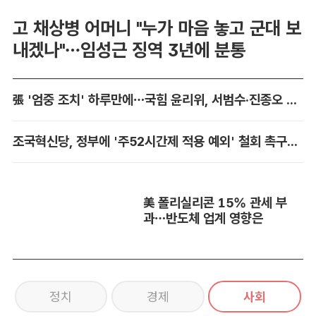
고 채상병 어머니 "누가 마음 놓고 군대 보
내겠나"…임성근 징역 3년에 분통
張 '엄중 조치' 하루만에…국힘 윤리위, 서범수·진종오 징계 착수
조국혁신당, 정부에 '주52시간제 적용 예외' 철회 촉구…"흥정 대상 아냐"
美 폴리실리콘 15% 관세 부
과…반도체 업계 영향은
정치
경제
사회